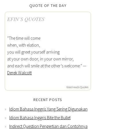
QUOTE OF THE DAY
EFIN’S QUOTES
“The time will come
when, with elation,
you will greet yourself arriving
at your own door, in your own mirror,
and each will smile at the other’s welcome.” —
Derek Walcott
Goodreads Quotes
RECENT POSTS
Idiom Bahasa Inggris Yang Sering Digunakan
Idiom Bahasa Inggris Bite the Bullet
Indirect Question Pengertian dan Contohnya