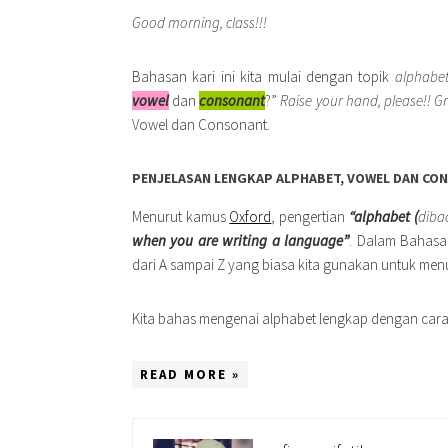
Good morning, class!!!
Bahasan kari ini kita mulai dengan topik
alphabe
vowel
dan
consonant
?”
Raise your hand, please!!
Gr
Vowel dan Consonant.
PENJELASAN LENGKAP ALPHABET, VOWEL DAN CO
Menurut kamus
Oxford
, pengertian
“alphabet (
diba
when you are writing a language”
. Dalam Bahasa
dari A sampai Z yang biasa kita gunakan untuk menu
Kita bahas mengenai alphabet lengkap dengan ca
READ MORE »