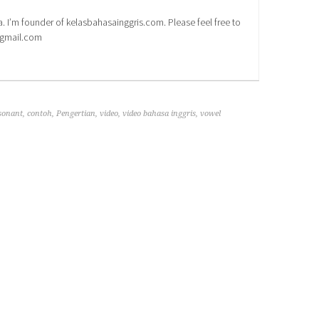
a. I’m founder of kelasbahasainggris.com. Please feel free to
@gmail.com
sonant
,
contoh
,
Pengertian
,
video
,
video bahasa inggris
,
vowel