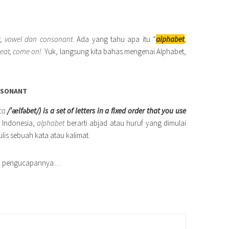
t, vowel dan consonant
. Ada yang tahu apa itu “
alphabet
,
eat, come on!
Yuk, langsung kita bahas mengenai Alphabet,
NSONANT
ca
/’
ᴂlfəbet/) is a set of letters in a fixed order that you use
 Indonesia,
alphabet
berarti abjad atau huruf yang dimulai
lis sebuah kata atau kalimat.
ra pengucapannya:…