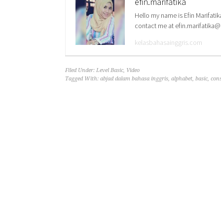
efin.marifatika
Hello my name is Efin Marifatik
contact me at efin.marifatika
kelasbahasainggris.com
Filed Under:
Level Basic
,
Video
Tagged With:
abjad dalam bahasa inggris
,
alphabet
,
basic
,
con