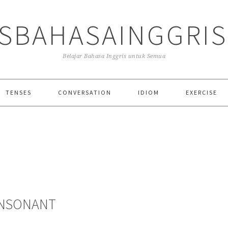
SBAHASAINGGRI
Belajar Bahasa Inggris untuk Semua
TENSES
CONVERSATION
IDIOM
EXERCISE
ONSONANT