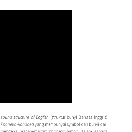
 sound structure of English
(struktur bunyi Bahasa Inggris)
l Phonetic Alphabet
) yang mempunyai symbol dan bunyi dari
awah mengenai macam-macam phonetic symbol dalam Bahasa