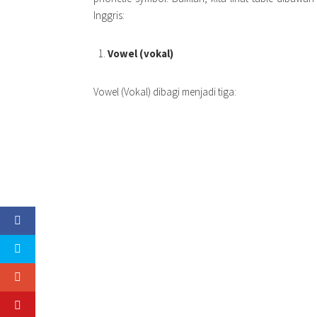
Inggris:
Vowel (vokal)
Vowel (Vokal) dibagi menjadi tiga: