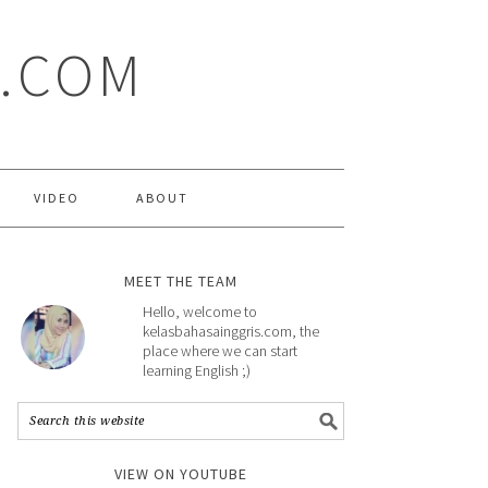
S.COM
VIDEO
ABOUT
MEET THE TEAM
Hello, welcome to
kelasbahasainggris.com, the
place where we can start
learning English ;)
VIEW ON YOUTUBE