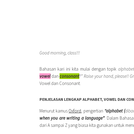
Good morning, class!!!
Bahasan kari ini kita mulai dengan topik
alphabe
vowel
dan
consonant
?”
Raise your hand, please!!
Gr
Vowel dan Consonant.
PENJELASAN LENGKAP ALPHABET, VOWEL DAN CO
Menurut kamus
Oxford
, pengertian
“alphabet (
diba
when you are writing a language”
. Dalam Bahasa
dari A sampai Z yang biasa kita gunakan untuk menu