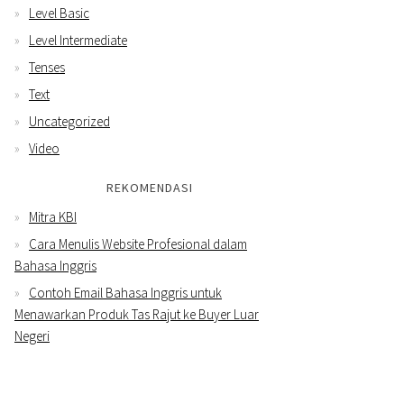
Level Basic
Level Intermediate
Tenses
Text
Uncategorized
Video
REKOMENDASI
Mitra KBI
Cara Menulis Website Profesional dalam
Bahasa Inggris
Contoh Email Bahasa Inggris untuk
Menawarkan Produk Tas Rajut ke Buyer Luar
Negeri