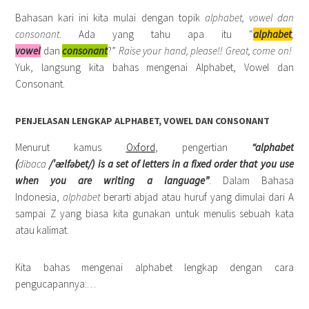
Bahasan kari ini kita mulai dengan topik
alphabet, vowel dan
consonant
. Ada yang tahu apa itu “
alphabet
,
vowel
dan
consonant
?”
Raise your hand, please!!
Great, come on!
Yuk, langsung kita bahas mengenai Alphabet, Vowel dan
Consonant.
PENJELASAN LENGKAP ALPHABET, VOWEL DAN CONSONANT
Menurut kamus
Oxford
, pengertian
“alphabet
(
dibaca
/’
ᴂlfəbet/) is a set of letters in a fixed order that you use
when you are writing a language”
. Dalam Bahasa
Indonesia,
alphabet
berarti abjad atau huruf yang dimulai dari A
sampai Z yang biasa kita gunakan untuk menulis sebuah kata
atau kalimat.
Kita bahas mengenai alphabet lengkap dengan cara
pengucapannya:…