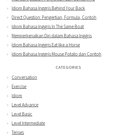
Idiom Bahasa Inggris Behind Your Back
Direct Question: Pengertian, Formula, Contoh
Idiom Bahasa Inggris In The Same Boat
Memperkenalkan Diri dalam Bahasa Inggris
Idiom Bahasa Inggris Eat like a Horse
Idiom Bahasa Inggris Mouse Potato dan Contoh
CATEGORIES
Conversation
Exercise
Idiom
Level Advance
Level Basic
Level Intermediate
Tenses