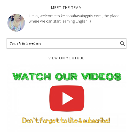
MEET THE TEAM
Hello, welcome to kelasbahasainggris.com, the place
where we can start learning English ;)
VIEW ON YOUTUBE