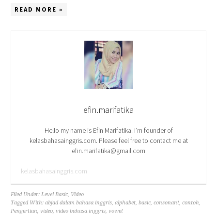
READ MORE »
efin.marifatika
Hello my name is Efin Marifatika. I’m founder of
kelasbahasainggris.com. Please feel free to contact me at
efin.marifatika@gmail.com
kelasbahasainggris.com
Filed Under:
Level Basic
,
Video
Tagged With:
abjad dalam bahasa inggris
,
alphabet
,
basic
,
consonant
,
contoh
,
Pengertian
,
video
,
video bahasa inggris
,
vowel