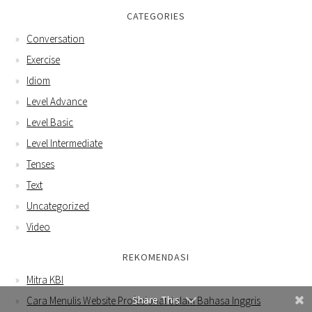
CATEGORIES
Conversation
Exercise
Idiom
Level Advance
Level Basic
Level Intermediate
Tenses
Text
Uncategorized
Video
REKOMENDASI
Mitra KBI
Share This
Cara Menulis Website Profesional dalam Bahasa Inggris