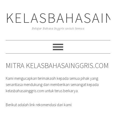
Skip
Skip
Skip
to
to
to
KELASBAHASAIN
primary
main
primary
navigation
content
sidebar
Belajar Bahasa Inggris untuk Semua
MITRA KELASBAHASAINGGRIS.COM
Kami mengucapkan terimakasih kepada semua pihak yang
senantiasa mendukung dan memberikan semangat kepada
kelasbahasainggris.com untuk terus berkarya.
Berikut adalah link rekomendasi dari kami: