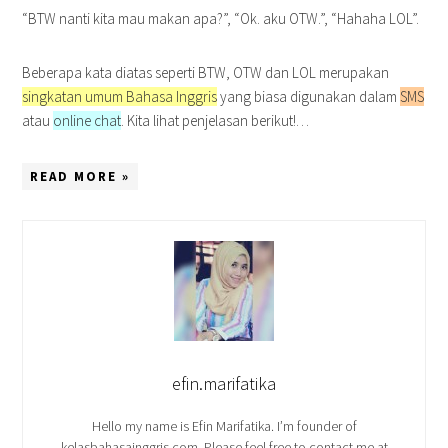
“BTW nanti kita mau makan apa?”, “Ok. aku OTW.”, “Hahaha LOL”.
Beberapa kata diatas seperti BTW, OTW dan LOL merupakan
singkatan umum Bahasa Inggris
yang biasa digunakan dalam
SMS
atau
online chat
. Kita lihat penjelasan berikut!…
READ MORE »
efin.marifatika
Hello my name is Efin Marifatika. I’m founder of
kelasbahasainggris.com. Please feel free to contact me at