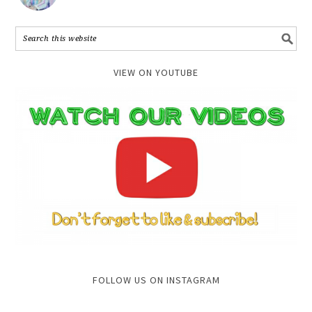
VIEW ON YOUTUBE
FOLLOW US ON INSTAGRAM