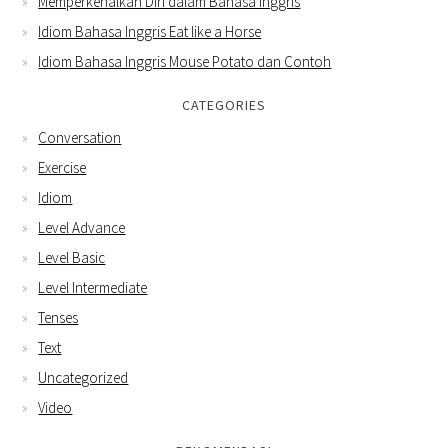
Memperkenalkan Diri dalam Bahasa Inggris
Idiom Bahasa Inggris Eat like a Horse
Idiom Bahasa Inggris Mouse Potato dan Contoh
CATEGORIES
Conversation
Exercise
Idiom
Level Advance
Level Basic
Level Intermediate
Tenses
Text
Uncategorized
Video