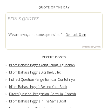
QUOTE OF THE DAY
EFIN’S QUOTES
“We are always the same age inside. ” —
Gertrude Stein
Goodreads Quotes
RECENT POSTS
Idiom Bahasa Inggris Yang Sering Digunakan
Idiom Bahasa Inggris Bite the Bullet
Indirect Question Pengertian dan Contohnya
Idiom Bahasa Inggris Behind Your Back
Direct Question: Pengertian, Formula, Contoh
Idiom Bahasa Inggris In The Same Boat