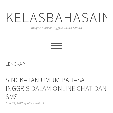
Skip
Skip
Skip
to
to
to
KELASBAHASAIN
primary
main
primary
navigation
content
sidebar
Belajar Bahasa Inggris untuk Semua
LENGKAP
SINGKATAN UMUM BAHASA
INGGRIS DALAM ONLINE CHAT DAN
SMS
June 22, 2017
by
efin.marifatika