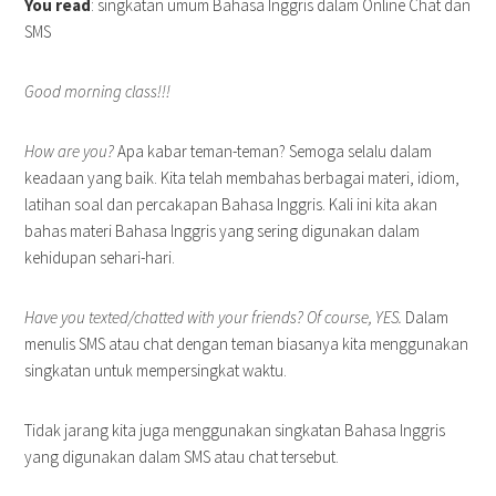
You read
: singkatan umum Bahasa Inggris dalam Online Chat dan
SMS
Good morning class!!!
How are you?
Apa kabar teman-teman? Semoga selalu dalam
keadaan yang baik. Kita telah membahas berbagai materi, idiom,
latihan soal dan percakapan Bahasa Inggris. Kali ini kita akan
bahas materi Bahasa Inggris yang sering digunakan dalam
kehidupan sehari-hari.
Have you texted/chatted with your friends? Of course, YES.
Dalam
menulis SMS atau chat dengan teman biasanya kita menggunakan
singkatan untuk mempersingkat waktu.
Tidak jarang kita juga menggunakan singkatan Bahasa Inggris
yang digunakan dalam SMS atau chat tersebut.