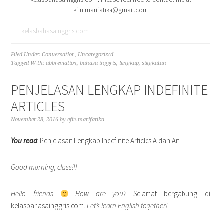
efin.marifatika@gmail.com
kelasbahasainggris.com
Filed Under:
Conversation
,
Uncategorized
Tagged With:
abbreviation
,
bahasa inggris
,
lengkap
,
singkatan
PENJELASAN LENGKAP INDEFINITE
ARTICLES
November 28, 2016
by
efin.marifatika
You read
: Penjelasan Lengkap Indefinite Articles A dan An
Good morning, class!!!
Hello friends
How are you?
Selamat bergabung di
kelasbahasainggris.com.
Let’s learn English together!