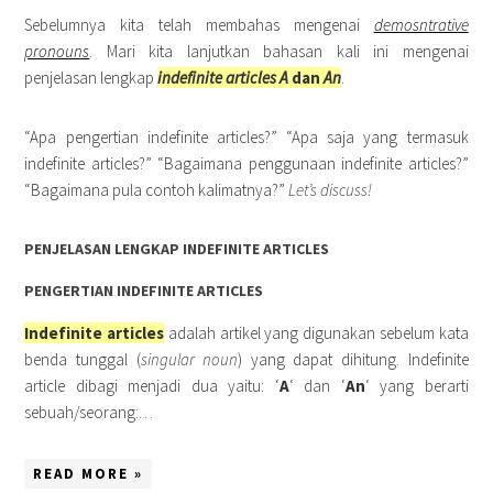
Sebelumnya kita telah membahas mengenai
demosntrative
pronouns
. Mari kita lanjutkan bahasan kali ini mengenai
penjelasan lengkap
indefinite articles A
dan
An
.
“Apa pengertian indefinite articles?” “Apa saja yang termasuk
indefinite articles?” “Bagaimana penggunaan indefinite articles?”
“Bagaimana pula contoh kalimatnya?”
Let’s discuss!
PENJELASAN LENGKAP INDEFINITE ARTICLES
PENGERTIAN INDEFINITE ARTICLES
Indefinite articles
adalah artikel yang digunakan sebelum kata
benda tunggal (
singular noun
) yang dapat dihitung. Indefinite
article dibagi menjadi dua yaitu: ‘
A
‘ dan ‘
An
‘ yang berarti
sebuah/seorang:…
READ MORE »