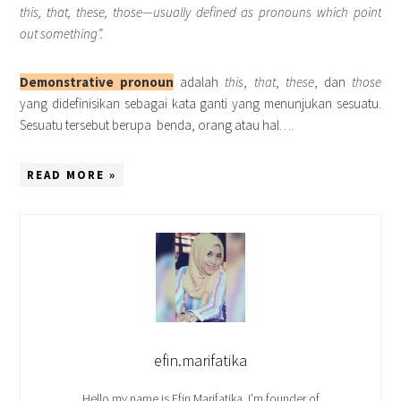
this, that, these, those—usually defined as pronouns which point
out something”.
Demonstrative pronoun
adalah
this
,
that
,
these
, dan
those
yang didefinisikan sebagai kata ganti yang menunjukan sesuatu.
Sesuatu tersebut berupa
benda, orang atau hal….
READ MORE »
efin.marifatika
Hello my name is Efin Marifatika. I’m founder of