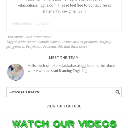
kelasbahasainggris.com. Please feel free to contact me at
efin.marifatika@gmail.com
kelasbahasainggris.com
Filed Under:
Level Intermediate
Tagged With:
contoh
,
Contoh kalimat
,
Demonstrative pronouns
,
lengkap
,
penggunaan
,
Penjelasan
,
Pronoun
,
this that these those
MEET THE TEAM
Hello, welcome to kelasbahasainggris.com, the place
where we can start learning English ;)
VIEW ON YOUTUBE