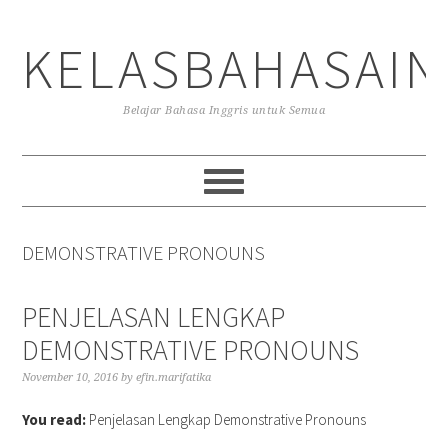
Skip
Skip
Skip
to
to
to
KELASBAHASAIN
primary
main
primary
navigation
content
sidebar
Belajar Bahasa Inggris untuk Semua
DEMONSTRATIVE PRONOUNS
PENJELASAN LENGKAP
DEMONSTRATIVE PRONOUNS
November 10, 2016
by
efin.marifatika
You read:
Penjelasan Lengkap Demonstrative Pronouns