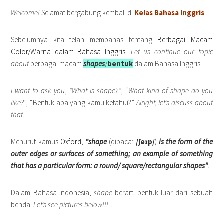
Welcome!
Selamat bergabung kembali di
Kelas Bahasa Inggris
!
Sebelumnya kita telah membahas tentang
Berbagai Macam
Color/Warna dalam Bahasa Inggris
.
Let us continue our topic
about
berbagai macam
shapes
/
bentuk
dalam Bahasa Inggris.
I want to ask you
,
“What is shape?”
, “
What kind of shape do you
like?
”, “Bentuk apa yang kamu ketahui?”
Alright, let’s discuss about
that
.
Menurut kamus
Oxford
,
“shape
(dibaca:
/ʃeɪp/
)
is the form of the
outer edges or surfaces of something; an example of something
that has a particular form: a round/ square/rectangular shapes”
.
Dalam Bahasa Indonesia,
shape
berarti bentuk luar dari sebuah
benda.
Let’s see pictures below!!!
…