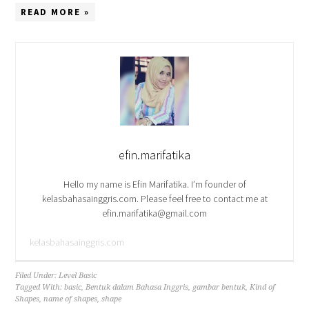
READ MORE »
efin.marifatika
Hello my name is Efin Marifatika. I’m founder of
kelasbahasainggris.com. Please feel free to contact me at
efin.marifatika@gmail.com
kelasbahasainggris.com
Filed Under:
Level Basic
Tagged With:
basic
,
Bentuk dalam Bahasa Inggris
,
gambar bentuk
,
Kind of
Shapes
,
name of shapes
,
shape