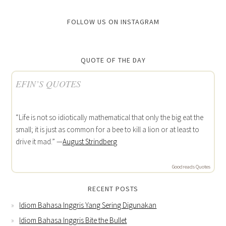
FOLLOW US ON INSTAGRAM
QUOTE OF THE DAY
EFIN’S QUOTES
“Life is not so idiotically mathematical that only the big eat the
small; it is just as common for a bee to kill a lion or at least to
drive it mad.” —
August Strindberg
Goodreads Quotes
RECENT POSTS
Idiom Bahasa Inggris Yang Sering Digunakan
Idiom Bahasa Inggris Bite the Bullet