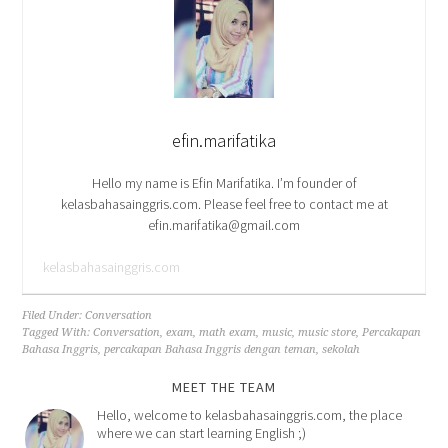
efin.marifatika
Hello my name is Efin Marifatika. I’m founder of
kelasbahasainggris.com. Please feel free to contact me at
efin.marifatika@gmail.com
kelasbahasainggris.com
Filed Under:
Conversation
Tagged With:
Conversation
,
exam
,
math exam
,
music
,
music store
,
Percakapan
Bahasa Inggris
,
percakapan Bahasa Inggris dengan teman
,
sekolah
MEET THE TEAM
Hello, welcome to kelasbahasainggris.com, the place
where we can start learning English ;)