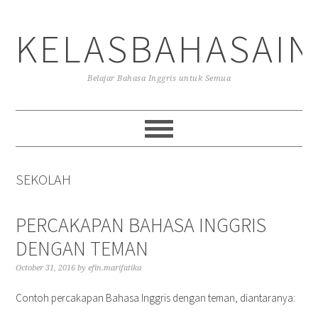
Skip
Skip
Skip
to
to
to
KELASBAHASAIN
primary
main
primary
navigation
content
sidebar
Belajar Bahasa Inggris untuk Semua
SEKOLAH
PERCAKAPAN BAHASA INGGRIS
DENGAN TEMAN
October 31, 2016
by
efin.marifatika
Contoh percakapan Bahasa Inggris dengan teman, diantaranya: