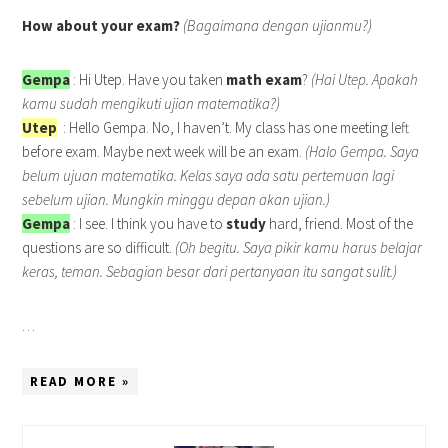
How about your exam?
(Bagaimana dengan ujianmu?)
Gempa
: Hi Utep. Have you taken
math
exam
?
(Hai Utep. Apakah
kamu sudah mengikuti ujian matematika?)
Utep
: Hello Gempa. No, I haven’t. My class has one meeting left
before exam. Maybe next week will be an exam.
(Halo Gempa. Saya
belum ujuan matematika. Kelas saya ada satu pertemuan lagi
sebelum ujian. Mungkin minggu depan akan ujian.)
Gempa
: I see. I think you have to
study
hard, friend. Most of the
questions are so difficult.
(Oh begitu. Saya pikir kamu harus belajar
keras, teman. Sebagian besar dari pertanyaan itu sangat sulit.)
…
READ MORE »