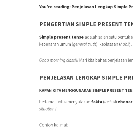
You’re reading: Penjelasan Lengkap Simple P
PENGERTIAN SIMPLE PRESENT TE
Simple present tense
adalah salah satu bentuk
t
kebenaran umum (
general truth
), kebiasaan (
habit
),
Good morning class!!!
Mari kita bahas penjelasan l
PENJELASAN LENGKAP SIMPLE PR
KAPAN KITA MENGGUNAKAN SIMPLE PRESENT TEN
Pertama, untuk menyatakan
fakta
(
facts
)/
kebena
situations
).
Contoh kalimat: