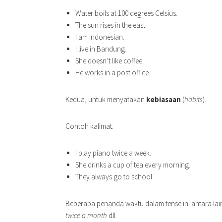
Water boils at 100 degrees Celsius.
The sun rises in the east.
I am Indonesian.
I live in Bandung.
She doesn’t like coffee.
He works in a post office.
Kedua, untuk menyatakan
kebiasaan
(
habits
).
Contoh kalimat:
I play piano twice a week.
She drinks a cup of tea every morning.
They always go to school.
Beberapa penanda waktu dalam tense ini antara lai
twice a month
dll.