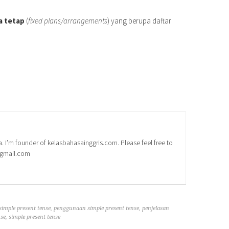
a tetap
(
fixed plans/
arrangements
) yang berupa daftar
a. I’m founder of kelasbahasainggris.com. Please feel free to
@gmail.com
simple present tense
,
penggunaan simple present tense
,
penjelasan
nse
,
simple present tense