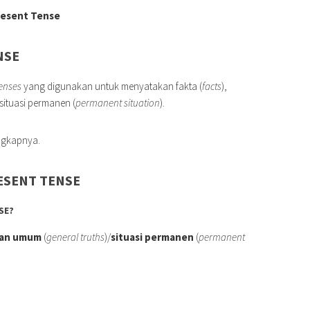
resent Tense
NSE
enses
yang digunakan untuk menyatakan fakta (
facts
),
 situasi permanen (
permanent situation
).
engkapnya.
ESENT TENSE
SE?
ran umum
(
general truths
)/
situasi permanen
(
permanent