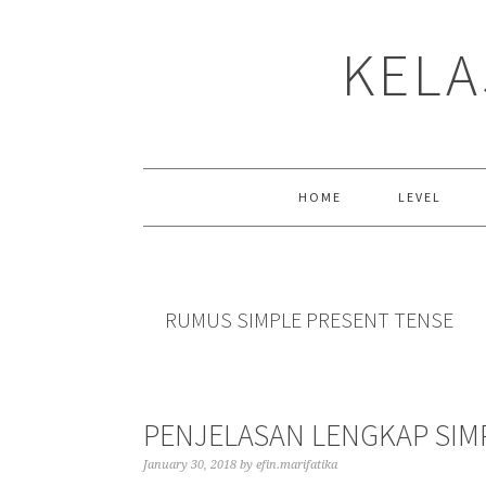
Skip
Skip
Skip
to
to
to
KELA
primary
main
primary
navigation
content
sidebar
HOME
LEVEL
RUMUS SIMPLE PRESENT TENSE
PENJELASAN LENGKAP SIM
January 30, 2018
by
efin.marifatika