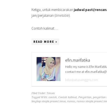
Ketiga, untuk membicarakan
jadwal pasti/rencan
jam/perjalanan (
timetable
).
Contoh kalimat:…
READ MORE »
efin.marifatika
Hello my name is Efin Marifatik
contact me at efin.marifatika
kelasbahasainggris.com
Filed Under:
Tenses
Tagged With:
contoh
,
Contoh kalimat
,
Pengertian
,
pengertian 
lengkap simple present tense
,
rumus
,
rumus simple present te