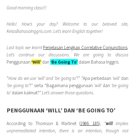
Good morning class!!!
Hello! How’s your day? Welcome to our beloved site,
KelasBahasaInggris.com. Let’s learn English together!
Last topic we learnt
Penjelasan Lengkap Correlative Conjunctions
.
Let’s continue our discussions. We are going to discuss
Penggunaan
‘Will’
dan
‘Be Going To’
dalam Bahasa Inggris.
“
How do we use
‘will’ and
‘be going to’
?” “Apa perbedaan
‘will’
dan
‘be going to’
?” serta “Bagaimana penggunaan
‘will’
dan
‘be going
to’
dalam kalimat?”
Let’s answer those questions.
PENGGUNAAN ‘WILL’ DAN ‘BE GOING TO’
According to Thomson & Martinet (
1986: 185
),
“
will
implies
unpremeditated intention, there is an intention, though not