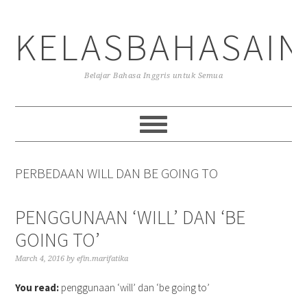
Skip
Skip
Skip
to
to
to
KELASBAHASAIN
primary
main
primary
navigation
content
sidebar
Belajar Bahasa Inggris untuk Semua
PERBEDAAN WILL DAN BE GOING TO
PENGGUNAAN ‘WILL’ DAN ‘BE
GOING TO’
March 4, 2016
by
efin.marifatika
You read:
penggunaan ‘will’ dan ‘be going to’