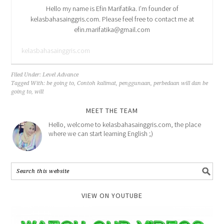
Hello my name is Efin Marifatika. I’m founder of
kelasbahasainggris.com. Please feel free to contact me at
efin.marifatika@gmail.com
kelasbahasainggris.com
Filed Under:
Level Advance
Tagged With:
be going to
,
Contoh kalimat
,
penggunaan
,
perbedaan will dan be
going to
,
will
MEET THE TEAM
Hello, welcome to kelasbahasainggris.com, the place
where we can start learning English ;)
VIEW ON YOUTUBE