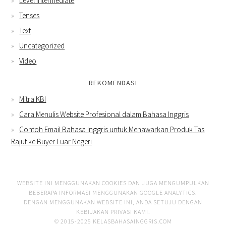
Level Intermediate
Tenses
Text
Uncategorized
Video
REKOMENDASI
Mitra KBI
Cara Menulis Website Profesional dalam Bahasa Inggris
Contoh Email Bahasa Inggris untuk Menawarkan Produk Tas
Rajut ke Buyer Luar Negeri
WEBSITE INI MENGGUNAKAN COOKIES DAN JUGA MENGUMPULKAN
BEBERAPA INFORMASI MENGGUNAKAN GOOGLE ANALYTICS.
DENGAN MENGGUNAKAN WEBSITE INI, ANDA SETUJU DENGAN
KEBIJAKAN PRIVASI KAMI
.
© 2015-2025 KELASBAHASAINGGRIS.COM