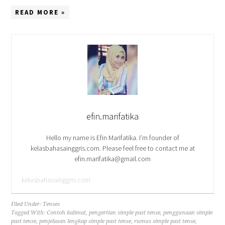
READ MORE »
efin.marifatika
Hello my name is Efin Marifatika. I’m founder of
kelasbahasainggris.com. Please feel free to contact me at
efin.marifatika@gmail.com
kelasbahasainggris.com
Filed Under:
Tenses
Tagged With:
Contoh kalimat
,
pengertian simple past tense
,
penggunaan simple
past tense
,
penjelasan lengkap simple past tense
,
rumus simple past tense
,