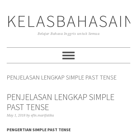
Skip
Skip
Skip
to
to
to
KELASBAHASAIN
primary
main
primary
navigation
content
sidebar
Belajar Bahasa Inggris untuk Semua
PENJELASAN LENGKAP SIMPLE PAST TENSE
PENJELASAN LENGKAP SIMPLE
PAST TENSE
May 1, 2018
by
efin.marifatika
PENGERTIAN SIMPLE PAST TENSE