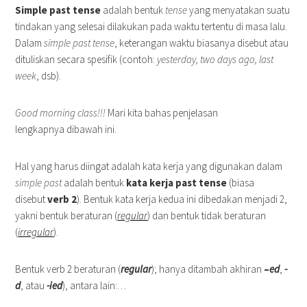
Simple past tense
adalah bentuk
tense
yang menyatakan suatu
tindakan yang selesai dilakukan pada waktu tertentu di masa lalu.
Dalam
simple past tense
, keterangan waktu biasanya disebut atau
dituliskan secara spesifik (contoh:
yesterday, two days ago, last
week
, dsb).
Good morning class!!!
Mari kita bahas penjelasan
lengkapnya dibawah ini.
Hal yang harus diingat adalah kata kerja yang digunakan dalam
simple past
adalah bentuk
kata kerja past tense
(biasa
disebut
verb 2
). Bentuk kata kerja kedua ini dibedakan menjadi 2,
yakni bentuk beraturan (
regular
) dan bentuk tidak beraturan
(
irregular
).
Bentuk verb 2 beraturan (
regular
); hanya ditambah akhiran
–
ed
,
-
d
, atau
-ied
), antara lain:…