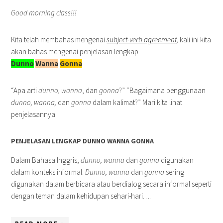
Good morning class!!!
Kita telah membahas mengenai
subject-verb agreement
,
kali ini kita
akan bahas mengenai penjelasan lengkap
Dunno
Wanna
Gonna
.
“Apa arti
dunno, wanna
, dan
gonna
?” “Bagaimana penggunaan
dunno, wanna,
dan
gonna
dalam kalimat?” Mari kita lihat
penjelasannya!
PENJELASAN LENGKAP DUNNO WANNA GONNA
Dalam Bahasa Inggris,
dunno, wanna
dan
gonna
digunakan
dalam konteks informal.
Dunno, wanna
dan
gonna
sering
digunakan dalam berbicara atau berdialog secara informal seperti
dengan teman dalam kehidupan sehari-hari….