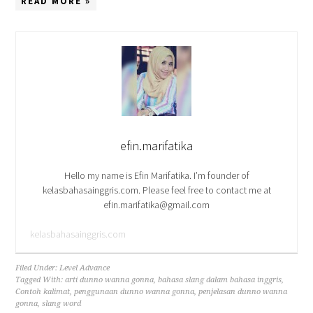
READ MORE »
efin.marifatika
Hello my name is Efin Marifatika. I’m founder of
kelasbahasainggris.com. Please feel free to contact me at
efin.marifatika@gmail.com
kelasbahasainggris.com
Filed Under:
Level Advance
Tagged With:
arti dunno wanna gonna
,
bahasa slang dalam bahasa inggris
,
Contoh kalimat
,
penggunaan dunno wanna gonna
,
penjelasan dunno wanna
gonna
,
slang word