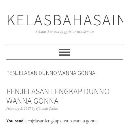
Skip
Skip
Skip
to
to
to
KELASBAHASAIN
primary
main
primary
navigation
content
sidebar
Belajar Bahasa Inggris untuk Semua
PENJELASAN DUNNO WANNA GONNA
PENJELASAN LENGKAP DUNNO
WANNA GONNA
February 2, 2017
by
efin.marifatika
You read
: penjelasan lengkap dunno wanna gonna