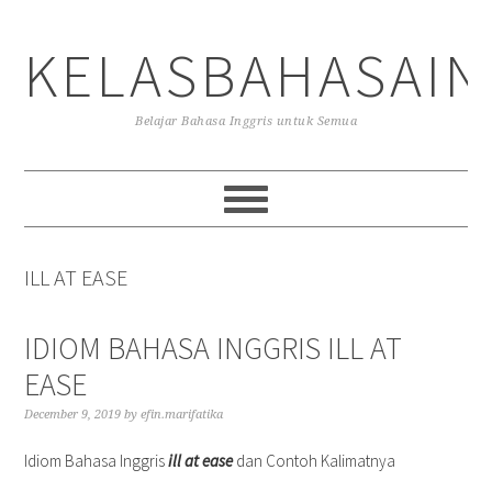
Skip
Skip
Skip
to
to
to
KELASBAHASAIN
primary
main
primary
navigation
content
sidebar
Belajar Bahasa Inggris untuk Semua
ILL AT EASE
IDIOM BAHASA INGGRIS ILL AT
EASE
December 9, 2019
by
efin.marifatika
Idiom Bahasa Inggris
ill at ease
dan Contoh Kalimatnya