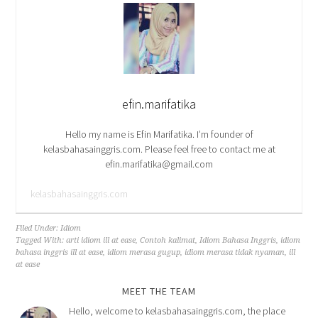
efin.marifatika
Hello my name is Efin Marifatika. I’m founder of
kelasbahasainggris.com. Please feel free to contact me at
efin.marifatika@gmail.com
kelasbahasainggris.com
Filed Under:
Idiom
Tagged With:
arti idiom ill at ease
,
Contoh kalimat
,
Idiom Bahasa Inggris
,
idiom
bahasa inggris ill at ease
,
idiom merasa gugup
,
idiom merasa tidak nyaman
,
ill
at ease
MEET THE TEAM
Hello, welcome to kelasbahasainggris.com, the place