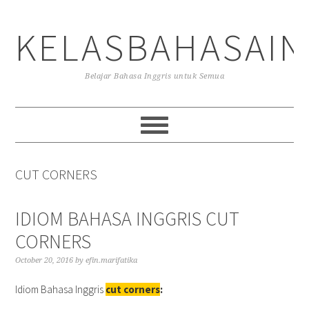
Skip
Skip
Skip
to
to
to
KELASBAHASAIN
primary
main
primary
navigation
content
sidebar
Belajar Bahasa Inggris untuk Semua
CUT CORNERS
IDIOM BAHASA INGGRIS CUT
CORNERS
October 20, 2016
by
efin.marifatika
Idiom Bahasa Inggris
cut corners
: