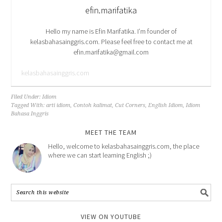
efin.marifatika
Hello my name is Efin Marifatika. I’m founder of
kelasbahasainggris.com. Please feel free to contact me at
efin.marifatika@gmail.com
kelasbahasainggris.com
Filed Under:
Idiom
Tagged With:
arti idiom
,
Contoh kalimat
,
Cut Corners
,
English Idiom
,
Idiom
Bahasa Inggris
MEET THE TEAM
Hello, welcome to kelasbahasainggris.com, the place
where we can start learning English ;)
VIEW ON YOUTUBE