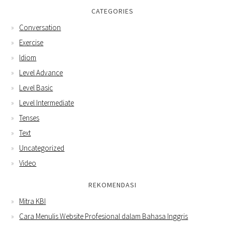
CATEGORIES
Conversation
Exercise
Idiom
Level Advance
Level Basic
Level Intermediate
Tenses
Text
Uncategorized
Video
REKOMENDASI
Mitra KBI
Cara Menulis Website Profesional dalam Bahasa Inggris