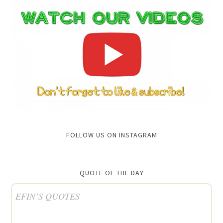
FOLLOW US ON INSTAGRAM
QUOTE OF THE DAY
EFIN’S QUOTES