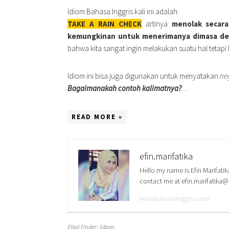
Idiom Bahasa Inggris kali ini adalah:
TAKE A RAIN CHECK
artinya
menolak secara
kemungkinan untuk menerimanya dimasa d
bahwa kita sangat ingin melakukan suatu hal tetapi 
Idiom ini bisa juga digunakan untuk menyatakan
ne
Bagaimanakah contoh kalimatnya?
…
READ MORE »
efin.marifatika
Hello my name is Efin Marifatik
contact me at efin.marifatika
kelasbahasainggris.com
Filed Under:
Idiom