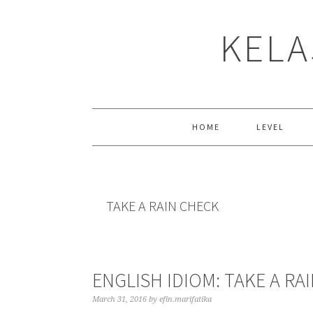
Skip
Skip
Skip
to
to
to
KELA
primary
main
primary
navigation
content
sidebar
HOME
LEVEL
TAKE A RAIN CHECK
ENGLISH IDIOM: TAKE A RA
March 31, 2016
by
efin.marifatika