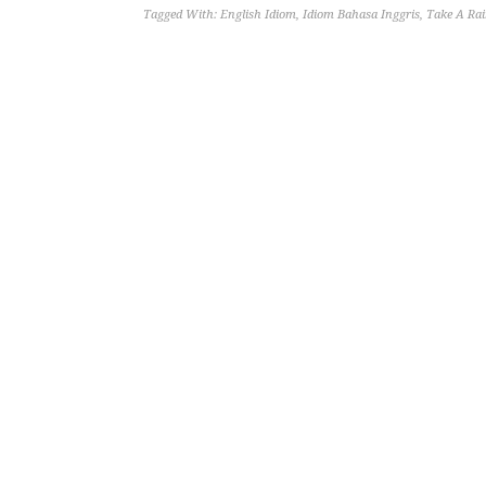
Tagged With:
English Idiom
,
Idiom Bahasa Inggris
,
Take A Ra