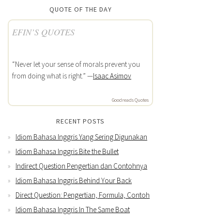
QUOTE OF THE DAY
EFIN’S QUOTES
“Never let your sense of morals prevent you
from doing what is right.” —
Isaac Asimov
Goodreads Quotes
RECENT POSTS
Idiom Bahasa Inggris Yang Sering Digunakan
Idiom Bahasa Inggris Bite the Bullet
Indirect Question Pengertian dan Contohnya
Idiom Bahasa Inggris Behind Your Back
Direct Question: Pengertian, Formula, Contoh
Idiom Bahasa Inggris In The Same Boat