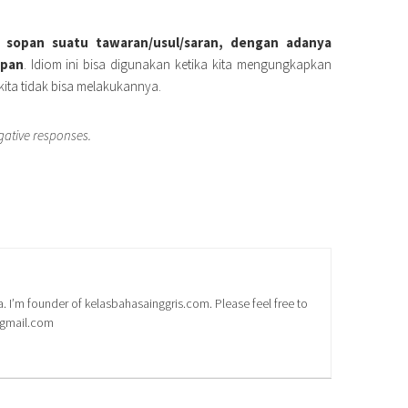
 sopan suatu tawaran/usul/saran, dengan adanya
epan
. Idiom ini bisa digunakan ketika kita mengungkapkan
kita tidak bisa melakukannya.
gative responses.
a. I’m founder of kelasbahasainggris.com. Please feel free to
@gmail.com