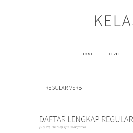
Skip
Skip
Skip
to
to
to
KELA
primary
main
primary
navigation
content
sidebar
HOME
LEVEL
REGULAR VERB
DAFTAR LENGKAP REGULAR
July 28, 2016
by
efin.marifatika