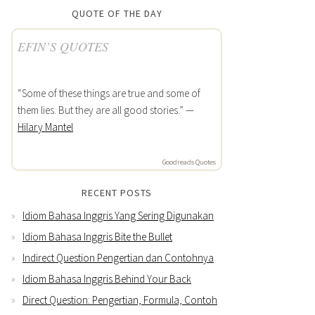
QUOTE OF THE DAY
EFIN’S QUOTES
“Some of these things are true and some of
them lies. But they are all good stories.” —
Hilary Mantel
Goodreads Quotes
RECENT POSTS
Idiom Bahasa Inggris Yang Sering Digunakan
Idiom Bahasa Inggris Bite the Bullet
Indirect Question Pengertian dan Contohnya
Idiom Bahasa Inggris Behind Your Back
Direct Question: Pengertian, Formula, Contoh