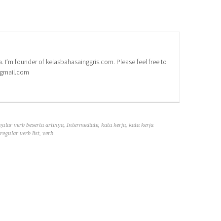
a. I’m founder of kelasbahasainggris.com. Please feel free to
@gmail.com
gular verb beserta artinya
,
Intermediate
,
kata kerja
,
kata kerja
regular verb list
,
verb