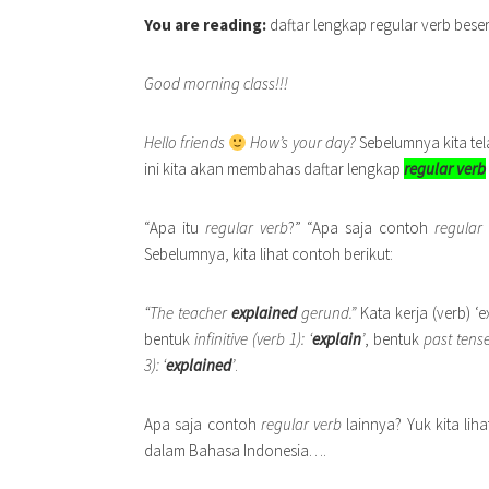
You are reading:
daftar lengkap regular verb beser
Good morning class!!!
Hello friends
How’s your day?
Sebelumnya kita t
ini kita akan membahas daftar lengkap
regular verb
“Apa itu
regular verb
?” “Apa saja contoh
regular
Sebelumnya, kita lihat contoh berikut:
“The teacher
explained
gerund.”
Kata kerja (verb) ‘
bentuk
infinitive (verb 1): ‘
explain
’
, bentuk
past tense 
3): ‘
explained
’
.
Apa saja contoh
regular verb
lainnya? Yuk kita lih
dalam Bahasa Indonesia….