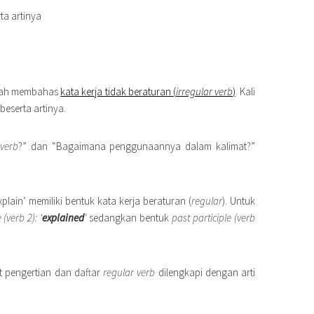
ta artinya
elah membahas
kata kerja tidak beraturan (
irregular verb
)
. Kali
beserta artinya.
 verb
?” dan “Bagaimana penggunaannya dalam kalimat?”
explain’ memiliki bentuk kata kerja beraturan (
regular
). Untuk
(verb 2): ‘
explained
’
sedangkan bentuk
past participle (verb
at pengertian dan daftar
regular verb
dilengkapi dengan arti