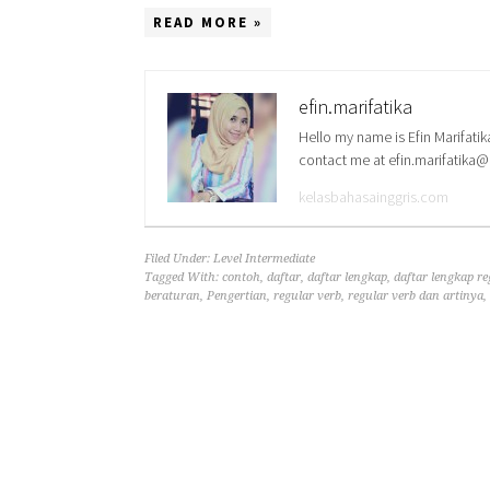
READ MORE »
efin.marifatika
Hello my name is Efin Marifatik
contact me at efin.marifatika
kelasbahasainggris.com
Filed Under:
Level Intermediate
Tagged With:
contoh
,
daftar
,
daftar lengkap
,
daftar lengkap re
beraturan
,
Pengertian
,
regular verb
,
regular verb dan artinya
,