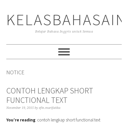
Skip
Skip
Skip
to
to
to
KELASBAHASAIN
primary
main
primary
navigation
content
sidebar
Belajar Bahasa Inggris untuk Semua
NOTICE
CONTOH LENGKAP SHORT
FUNCTIONAL TEXT
November 19, 2015
by
efin.marifatika
You’re reading
: contoh lengkap short functional text