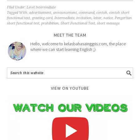
Filed Under:
Level Intermediate
Tagged With:
advertisement
,
announcement
,
command
,
contoh
,
contoh short
functional text
,
greeting card
,
Intermediate
,
invitation
,
letter
,
notice
,
Pengertian
short functional text
,
prohibition
,
Short Functional Text
,
short message
MEET THE TEAM
Hello, welcome to kelasbahasainggris.com, the place
where we can start learning English ;)
VIEW ON YOUTUBE