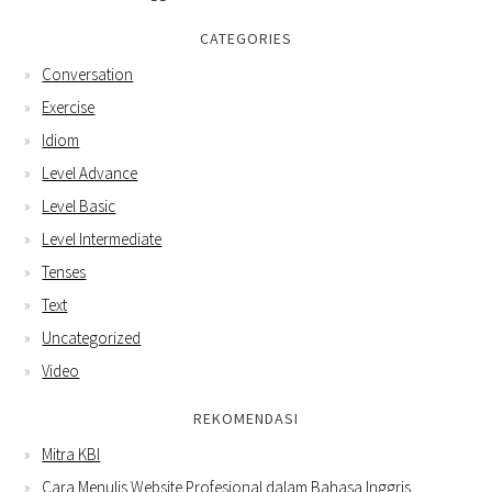
CATEGORIES
Conversation
Exercise
Idiom
Level Advance
Level Basic
Level Intermediate
Tenses
Text
Uncategorized
Video
REKOMENDASI
Mitra KBI
Cara Menulis Website Profesional dalam Bahasa Inggris