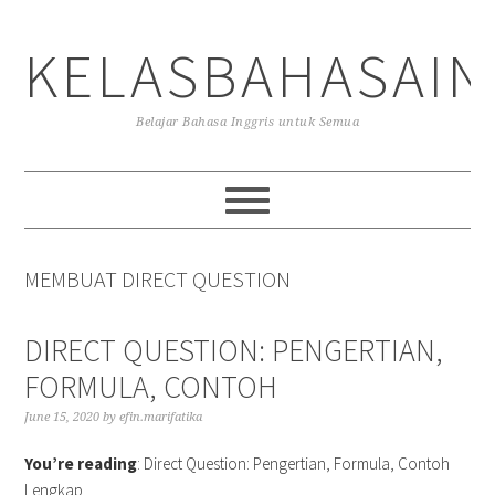
Skip
Skip
Skip
to
to
to
KELASBAHASAIN
primary
main
primary
navigation
content
sidebar
Belajar Bahasa Inggris untuk Semua
MEMBUAT DIRECT QUESTION
DIRECT QUESTION: PENGERTIAN,
FORMULA, CONTOH
June 15, 2020
by
efin.marifatika
You’re reading
: Direct Question: Pengertian, Formula, Contoh
Lengkap