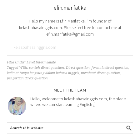
efin.marifatika
Hello my name is Efin Marifatika. I’m founder of
kelasbahasainggris.com. Please feel free to contact me at
efin.marifatika@gmail.com
kelasbahasainggris.com
Filed Under:
Level Intermediate
Tagged With:
contoh direct question
,
Direct question
,
formula direct question
,
kalimat tanya langsung dalam bahasa inggris
,
membuat direct question
,
pengertian direct question
MEET THE TEAM
Hello, welcome to kelasbahasainggris.com, the place
where we can start learning English ;)