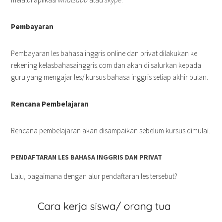
Pembayaran
Pembayaran les bahasa inggris online dan privat dilakukan ke
rekening kelasbahasainggris.com dan akan di salurkan kepada
guru yang mengajar les/ kursus bahasa inggris setiap akhir bulan.
Rencana Pembelajaran
Rencana pembelajaran akan disampaikan sebelum kursus dimulai.
PENDAFTARAN LES BAHASA INGGRIS DAN PRIVAT
Lalu, bagaimana dengan alur pendaftaran les tersebut?