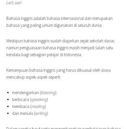
Let’s see!
Bahasa inggris adalah bahasa internasional dan merupakan
bahasa yang paling umum digunakan di seluruh dunia.
Meskipun bahasa inggris sudah diajarkan sejak sekolah dasar,
namun penguasaan bahasa inggris masih menjadi salah satu
kendala bagi sebagian pelajar di Indonesia.
Kemampuan bahasa inggris yang harus dikuasai oleh siswa
mencakup aspek-aspek seperti:
mendengarkan (
listening
)
berbicara (
speaking
)
membaca (
reading
)
dan menulis (
writing
)
Dalam rangka turut serta mengembangkan pembelajaran bahasa