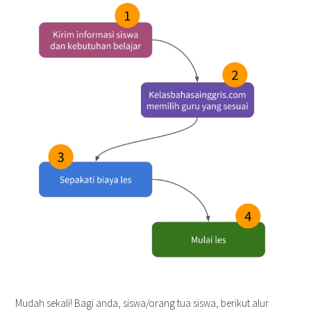
Mudah sekali! Bagi anda, siswa/orang tua siswa, berikut alur