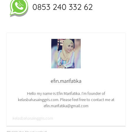
efin.marifatika
Hello my name is Efin Marifatika. I’m founder of
kelasbahasainggris.com. Please feel free to contact me at
efin.marifatika@gmail.com
kelasbahasainggris.com