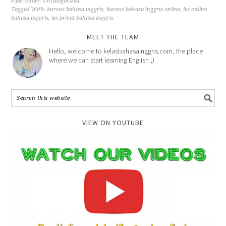
Filed Under:
Uncategorized
Tagged With:
kursus bahasa inggris
,
kursus bahasa inggris online
,
les online
bahasa inggris
,
les privat bahasa inggris
MEET THE TEAM
Hello, welcome to kelasbahasainggris.com, the place
where we can start learning English ;)
VIEW ON YOUTUBE