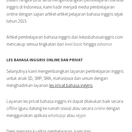
inggris di Indonesia, kami hadir menjadi media pembelajaran
online dengan sajian artikel-artikel pelajaran bahasa inggris sejak
tahun 2015.
Artikel pembelajaran bahasa inggris dari kelasbahasainggris.com
mencakup semua tingkatan dari
level basic
hingga
advance
.
LES BAHASA INGGRIS ONLINE DAN PRIVAT
Selanjutnya kami mengembangkan layanan pembelajaran inggris
untuk anak SD, SMP, SMA, mahasiswa dan umum dengan
menghadirkan layanan
les privat bahasa inggris
.
Layanan les privat bahasa inggris ini dapat dilakukan baik secara
offline
(guru datang ke rumah siswa) atau secara
online
dengan
menggunakan aplikasi
whatsapp
atau
skype
.
Demi menjaga kualitas pembelajaran, kami dari