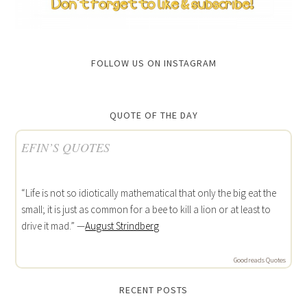
FOLLOW US ON INSTAGRAM
QUOTE OF THE DAY
EFIN’S QUOTES
“Life is not so idiotically mathematical that only the big eat the
small; it is just as common for a bee to kill a lion or at least to
drive it mad.” —
August Strindberg
Goodreads Quotes
RECENT POSTS