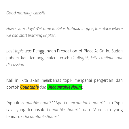
Good morning, class!!!
How’s your day? Welcome to Kelas Bahasa Inggris, the place where
we can start learning English.
Last topic was
Penggunaan Preposition of Place At On In
. Sudah
paham kan tentang materi tersebut?
Alright, let’s continue our
discussion
.
Kali ini kita akan membahas topik mengenai pengertian dan
contoh
Countable
dan
Uncountable Nouns
.
“
Apa itu
countable noun
?” “Apa itu
uncountable noun
?” lalu “Apa
saja yang termasuk
Countable Noun
?” dan “Apa saja yang
termasuk
Uncountable Noun
?”