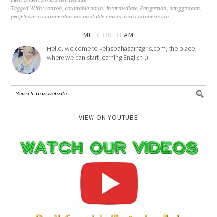
Filed Under:
Level Intermediate
Tagged With:
contoh
,
countable noun
,
Intermediate
,
Pengertian
,
penggunaan
,
penjelasan countable dan uncountable nouns
,
uncountable noun
MEET THE TEAM
Hello, welcome to kelasbahasainggris.com, the place
where we can start learning English ;)
VIEW ON YOUTUBE