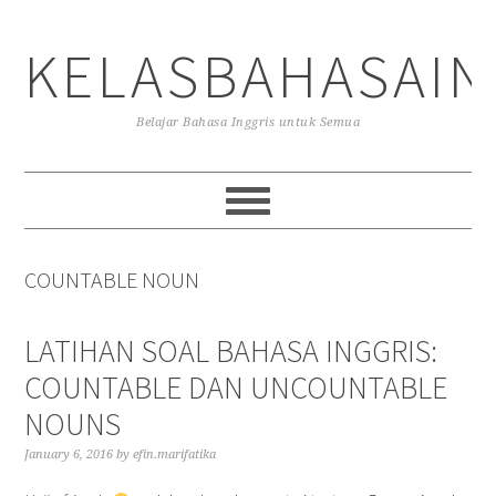
Skip
Skip
Skip
to
to
to
KELASBAHASAIN
primary
main
primary
navigation
content
sidebar
Belajar Bahasa Inggris untuk Semua
COUNTABLE NOUN
LATIHAN SOAL BAHASA INGGRIS:
COUNTABLE DAN UNCOUNTABLE
NOUNS
January 6, 2016
by
efin.marifatika