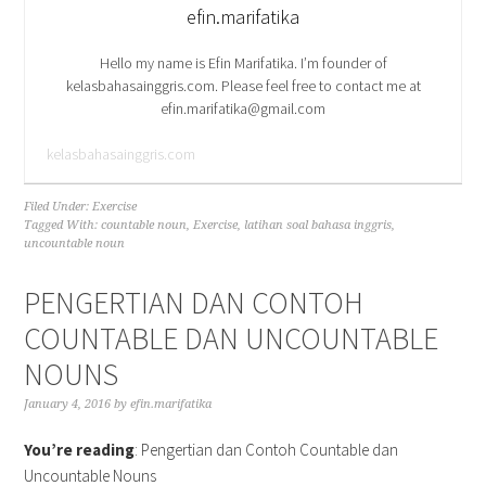
efin.marifatika
Hello my name is Efin Marifatika. I’m founder of
kelasbahasainggris.com. Please feel free to contact me at
efin.marifatika@gmail.com
kelasbahasainggris.com
Filed Under:
Exercise
Tagged With:
countable noun
,
Exercise
,
latihan soal bahasa inggris
,
uncountable noun
PENGERTIAN DAN CONTOH
COUNTABLE DAN UNCOUNTABLE
NOUNS
January 4, 2016
by
efin.marifatika
You’re reading
: Pengertian dan Contoh Countable dan
Uncountable Nouns