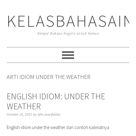
Skip
Skip
Skip
to
to
to
KELASBAHASAIN
primary
main
primary
navigation
content
sidebar
Belajar Bahasa Inggris untuk Semua
ARTI IDIOM UNDER THE WEATHER
ENGLISH IDIOM: UNDER THE
WEATHER
October 26, 2015
by
efin.marifatika
English idiom under the weather dan contoh kalimatnya