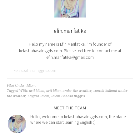
efin.marifatika
Hello my name is Efin Marifatika. I’m founder of
kelasbahasainggris.com. Please feel free to contact me at
efin.marifatika@gmail.com
kelasbahasainggris.com
Filed Under:
Idiom
Tagged With:
arti idiom
,
arti idiom under the weather
,
contoh kalimat under
the weather
,
English Idiom
,
Idiom Bahasa Inggris
MEET THE TEAM
Hello, welcome to kelasbahasainggris.com, the place
where we can start learning English ;)