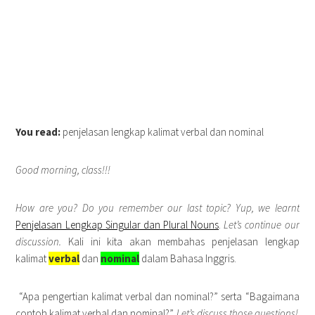
You read:
penjelasan lengkap kalimat verbal dan nominal
Good morning, class!!!
How are you? Do you remember our last topic? Yup, we learnt
Penjelasan Lengkap Singular dan Plural Nouns
.
Let’s continue our
discussion.
Kali ini kita akan membahas penjelasan lengkap
kalimat
verbal
dan
nominal
dalam Bahasa Inggris.
“Apa pengertian kalimat verbal dan nominal?” serta “Bagaimana
contoh kalimat verbal dan nominal?”.
Let’s discuss those questions!