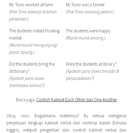
Mr. Tono worked at farm.
Mr Tono was a farmer.
(Pak Tono bekerja di lahan
(Pak Tono seorang petani.)
pertanian.)
The students visited Floating
The students were happy.
market.
(Murid-murid senang.)
(Murid-murid mengunjungi
pasar apung.)
Did the students bring the
Were the students at library?
dictionary?
(Apakah para siswa berada di
(Apakah para siswa
perpustakaan?)
membawa kamus?)
Baca juga:
Contoh Kalimat Each Other dan One Another
Okay, class
. Bagaimana materinya? Itu semua mengenai
penjelasan lengkap kalimat verbal dan nominal dalam Bahasa
Inggris, meliputi pengertian dan contoh kalimat verbal dan