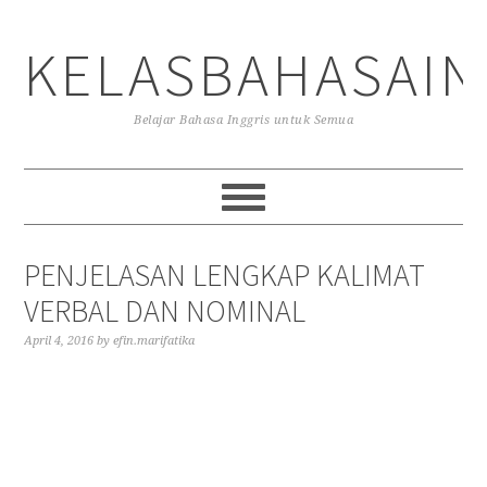
Skip
Skip
Skip
to
to
to
KELASBAHASAIN
primary
main
primary
navigation
content
sidebar
Belajar Bahasa Inggris untuk Semua
PENJELASAN LENGKAP KALIMAT
VERBAL DAN NOMINAL
April 4, 2016
by
efin.marifatika