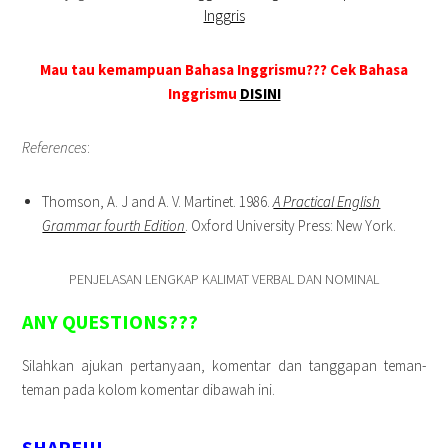
Inggris
Mau tau kemampuan Bahasa Inggrismu??? Cek Bahasa
Inggrismu
DISINI
References
:
Thomson, A. J and A. V. Martinet. 1986.
A Practical English
Grammar fourth Edition
. Oxford University Press: New York.
PENJELASAN LENGKAP KALIMAT VERBAL DAN NOMINAL
ANY QUESTIONS???
Silahkan ajukan pertanyaan, komentar dan tanggapan teman-
teman pada kolom komentar dibawah ini.
SHARE!!!