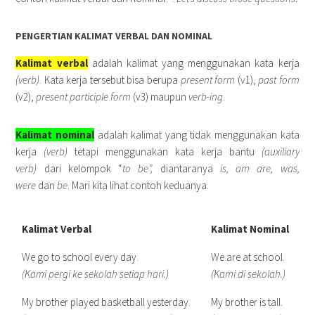
PENGERTIAN KALIMAT VERBAL DAN NOMINAL
Kalimat verbal
adalah kalimat yang menggunakan kata kerja
(verb)
. Kata kerja tersebut bisa berupa
present form
(v1),
past form
(v2),
present participle form
(v3) maupun
verb-ing
.
Kalimat nominal
adalah kalimat yang tidak menggunakan kata
kerja
(verb)
tetapi menggunakan kata kerja bantu
(auxiliary
verb)
dari kelompok “
to be”,
diantaranya
is, am are, was,
were
dan
be
. Mari kita lihat contoh keduanya.
Kalimat Verbal
Kalimat Nominal
We go to school every day.
We are at school.
(Kami pergi ke sekolah setiap hari.)
(Kami di sekolah.)
My brother played basketball yesterday.
My brother is tall.