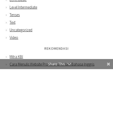
Level Intermediate
Tenses
Text
Uncategorized
Video
REKOMENDASI
Mitra KBI
Share This
Cara Menulis Website Profesional dalam Bahasa Inggris
Contoh Email Bahasa Inggris untuk Menawarkan Produk Tas
Rajut ke Buyer Luar Negeri
WEBSITE INI MENGGUNAKAN COOKIES DAN JUGA MENGUMPULKAN
BEBERAPA INFORMASI MENGGUNAKAN GOOGLE ANALYTICS.
DENGAN MENGGUNAKAN WEBSITE INI, ANDA SETUJU DENGAN
KEBIJAKAN PRIVASI KAMI
.