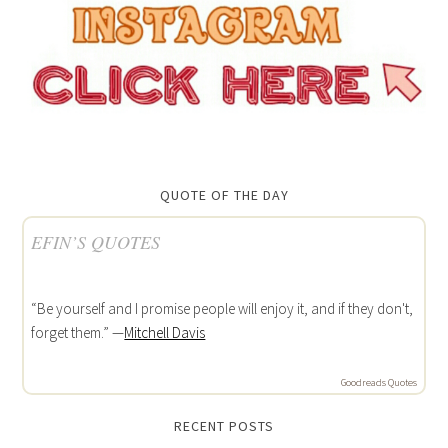
QUOTE OF THE DAY
EFIN’S QUOTES
“Be yourself and I promise people will enjoy it, and if they don't,
forget them.” —
Mitchell Davis
Goodreads Quotes
RECENT POSTS