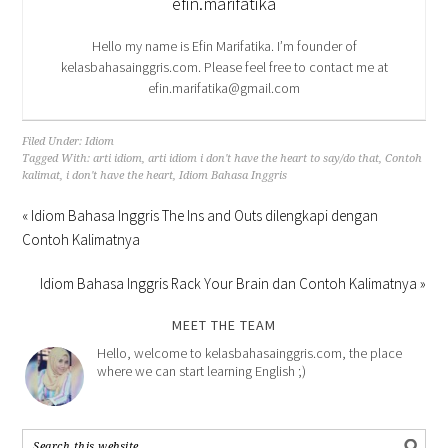
efin.marifatika
Hello my name is Efin Marifatika. I’m founder of
kelasbahasainggris.com. Please feel free to contact me at
efin.marifatika@gmail.com
Filed Under:
Idiom
Tagged With:
arti idiom
,
arti idiom i don't have the heart to say/do that
,
Contoh
kalimat
,
i don't have the heart
,
Idiom Bahasa Inggris
« Idiom Bahasa Inggris The Ins and Outs dilengkapi dengan
Contoh Kalimatnya
Idiom Bahasa Inggris Rack Your Brain dan Contoh Kalimatnya »
MEET THE TEAM
Hello, welcome to kelasbahasainggris.com, the place
where we can start learning English ;)