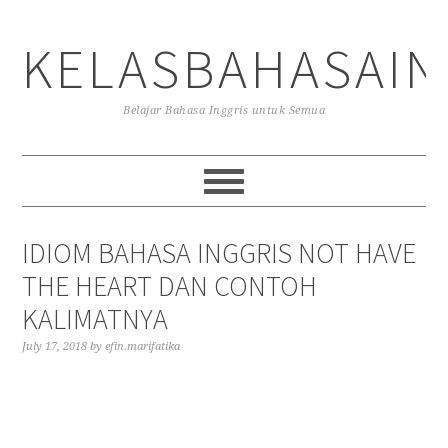
Skip
Skip
Skip
to
to
to
KELASBAHASAIN
primary
main
primary
navigation
content
sidebar
Belajar Bahasa Inggris untuk Semua
IDIOM BAHASA INGGRIS NOT HAVE
THE HEART DAN CONTOH
KALIMATNYA
July 17, 2018
by
efin.marifatika