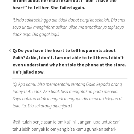
inform about her math exam but I “don’t have the
heart” to tell her. She failed again.
(Linda sakit sehingga dia tidak dapat pergi ke sekolah. Dia sms
saya untuk menginformasikan ujian matematikanya tapi saya
tidak tega. Dia gagal lagi.)
Q: Do you have the heart to tell his parents about
Galih? A: No, I don’t. I am not able to tell them. I didn’t
even understand why he stole the phone at the store.
He’s jailed now.
(Q: Apa kamu bisa memberitahu tentang Galih kepada orang
tuanya? A: Tidak. Aku tidak bisa mengatakan pada mereka.
Saya bahkan tidak mengerti mengapa dia mencuri telepon di
toko itu. Dia sekarang dipenjara.)
Well.
Itulah penjelasan idiom kali ini. Jangan lupa untuk cari
tahu lebih banyak idiom yang bisa kamu gunakan sehari-