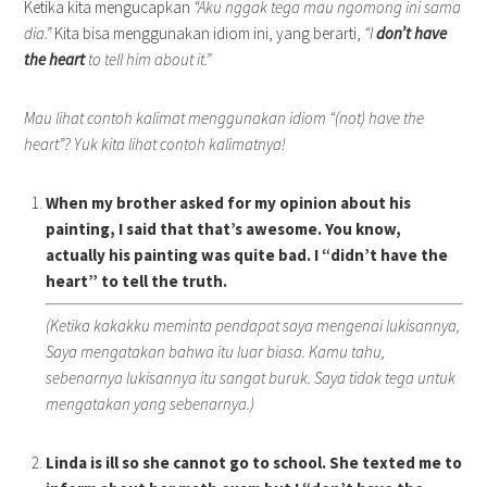
Ketika kita mengucapkan
“Aku nggak tega mau ngomong ini sama
dia.”
Kita bisa menggunakan idiom ini, yang berarti,
“I
don’t have
the heart
to tell him about it.”
Mau lihat contoh kalimat menggunakan idiom “(not) have the
heart”? Yuk kita lihat contoh kalimatnya!
When my brother asked for my opinion about his
painting, I said that that’s awesome. You know,
actually his painting was quite bad. I “didn’t have the
heart” to tell the truth.
(Ketika kakakku meminta pendapat saya mengenai lukisannya,
Saya mengatakan bahwa itu luar biasa. Kamu tahu,
sebenarnya lukisannya itu sangat buruk. Saya tidak tega untuk
mengatakan yang sebenarnya.)
Linda is ill so she cannot go to school. She texted me to