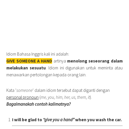
Idiom Bahasa Inggris kali ini adalah:
GIVE SOMEONE A HAND
artinya
menolong seseorang dalam
melakukan sesuatu
. Idiom ini digunakan untuk meminta atau
menawarkan pertolongan kepada orang lain.
Kata ‘
someone
‘ dalam idiom tersebut dapat diganti dengan
personal pronoun
(
me, you, him, her, us, them, it
).
Bagaimanakah contoh kalimatnya?
I will be glad to
“give you a hand”
when you wash the car.