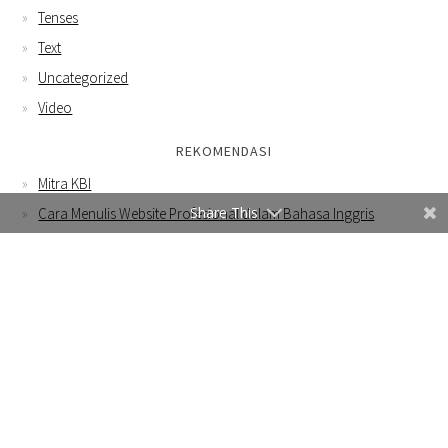
Tenses
Text
Uncategorized
Video
REKOMENDASI
Mitra KBI
Share This
Cara Menulis Website Profesional dalam Bahasa Inggris
Contoh Email Bahasa Inggris untuk Menawarkan Produk Tas
Rajut ke Buyer Luar Negeri
WEBSITE INI MENGGUNAKAN COOKIES DAN JUGA MENGUMPULKAN
BEBERAPA INFORMASI MENGGUNAKAN GOOGLE ANALYTICS.
DENGAN MENGGUNAKAN WEBSITE INI, ANDA SETUJU DENGAN
KEBIJAKAN PRIVASI KAMI
.
© 2015-2025 KELASBAHASAINGGRIS.COM