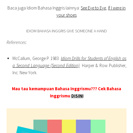
Baca juga Idiom Bahasa Inggris lainnya:
See Eye to Eye
,
If I were in
your shoes
IDIOM BAHASA INGGRIS GIVE SOMEONE A HAND
References:
McCallum, George P. 1983.
Idiom Drills for Students of English as
a Second Language (Second Edition)
. Harper & Row Publisher,
Inc: New York.
Mau tau kemampuan Bahasa Inggrismu??? Cek Bahasa
Inggrismu
DISINI