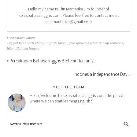
Hello my name is Efin Marifatika. I’m founder of
kelasbahasainggris.com. Please feel free to contact me at
efin.marifatika@gmail.com
Filed Under:
Idiom
Tagged With:
arti idiom
,
English Idiom
,
give someone a hand
,
help someone
,
Idiom Bahasa Inggris
« Percakapan Bahasa Inggris Bertemu Teman 2
Indonesia Independence Day »
MEET THE TEAM
Hello, welcome to kelasbahasainggris.com, the place
where we can start learning English ;)