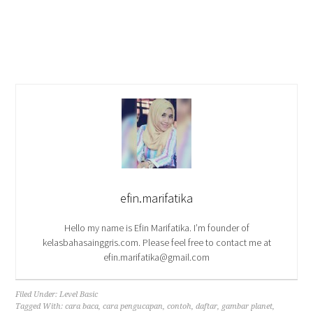
efin.marifatika
Hello my name is Efin Marifatika. I’m founder of
kelasbahasainggris.com. Please feel free to contact me at
efin.marifatika@gmail.com
Filed Under:
Level Basic
Tagged With:
cara baca
,
cara pengucapan
,
contoh
,
daftar
,
gambar planet
,