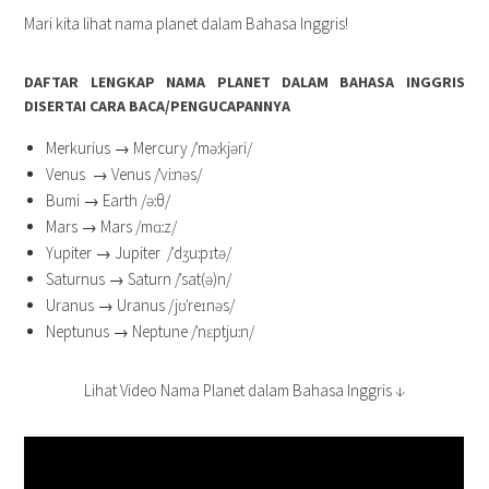
Mari kita lihat nama planet dalam Bahasa Inggris!
DAFTAR LENGKAP NAMA PLANET DALAM BAHASA INGGRIS
DISERTAI CARA BACA/PENGUCAPANNYA
Merkurius → Mercury /ˈməːkjəri/
Venus → Venus /ˈviːnəs/
Bumi → Earth /əːθ/
Mars → Mars /mɑːz/
Yupiter → Jupiter /ˈdʒuːpɪtə/
Saturnus → Saturn /ˈsat(ə)n/
Uranus → Uranus /jʊˈreɪnəs/
Neptunus → Neptune /ˈnɛptjuːn/
Lihat Video Nama Planet dalam Bahasa Inggris ↓