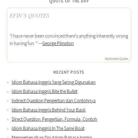
QUOTE OF THE DAY
EFIN’S QUOTES
“I have never been convinced there's anything inherently wrong
in having fun. ” —
George Plimpton
Goodreads Quotes
RECENT POSTS
Idiom Bahasa Inggris Yang Sering Digunakan
Idiom Bahasa Inggris Bite the Bullet
Indirect Question Pengertian dan Contohnya
Idiom Bahasa Inggris Behind Your Back
Direct Question: Pengertian, Formula, Contoh
Idiom Bahasa Inggris In The Same Boat
Memperkenalkan Diri dalam Bahasa Inggris