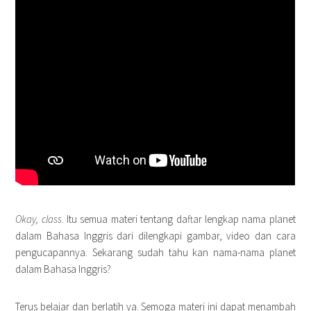
Okay, class
. Itu semua materi tentang daftar lengkap nama planet
dalam Bahasa Inggris dari dilengkapi gambar, video dan cara
pengucapannya. Sekarang sudah tahu kan nama-nama planet
dalam Bahasa Inggris?
Terus belajar dan berlatih ya. Semoga materi ini dapat menambah