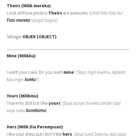
Theirs (Milik mereka)
Look at those photos!
Theirs
are awesome.
(Lihat foto-foto itu!
Foto mereka
sangat bagus)
Sebagai
OBJEK (OBJECT)
Mine (Milikku)
I want your cake. Do you want
mine
?
(Saya ingin kuemu. Apakah
kau ingin
kueku
?)
Yours (Milikmu)
I have my doll but I like
yours
.
(Saya punya boneka sendiri tapi
saya suka
bonekamu
)
Hers (Milik Dia Perempuan)
I like your dress but I don’t like
hers
.
(Saya suka bajumu tapi saya