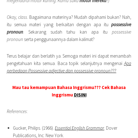
megendarai motor kuning. Kamu suka
motor mereka
?)
Okay, class
. Bagaimana materinya? Mudah dipahami bukan? Nah,
itu semua materi yang berkaitan dengan apa itu
possessive
pronoun
. Sekarang sudah tahu kan apa itu
possessive
pronoun
serta penggunaannya dalam kalimat?
Terus belajar dan berlatih ya. Semoga materi ini dapat menambah
pengetahuan kita semua. Baca topik selanjutnya mengenai
Apa
perbedaan Possessive adjective dan possessive pronoun???
Mau tau kemampuan Bahasa Inggrismu??? Cek Bahasa
Inggrismu
DISINI
References
:
Gucker, Philips. (1966).
Essential English Grammar
. Dover
Publications, Inc: New York.