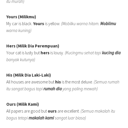
itu murah)
Yours (Milikmu)
My car is black.
Yours
is yellow.
(Mobilku warna hitam.
Mobilmu
warna kuning)
Hers (Milik Dia Perempuan)
Your cat is lusty but
hers
is lousy.
(Kucingmu sehat tapi
kucing dia
banyak kutunya)
His (Milik Dia Laki-Laki)
All houses are awesome but
his
is the most deluxe.
(Semua rumah
itu sangat bagus tapi
rumah dia
yang paling mewah)
Ours (Milik Kami)
All papers are good but
ours
are excellent.
(Semua makalah itu
bagus tetapi
makalah kami
sangat luar biasa)