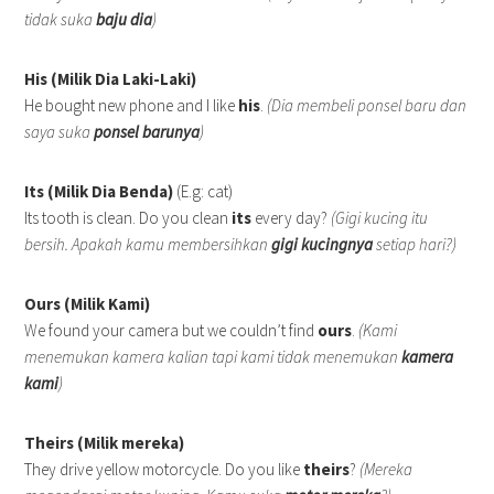
tidak suka
baju dia
)
His (Milik Dia Laki-Laki)
He bought new phone and I like
his
.
(Dia membeli ponsel baru dan
saya suka
ponsel barunya
)
Its (Milik Dia Benda)
(E.g: cat)
Its tooth is clean. Do you clean
its
every day?
(Gigi kucing itu
bersih. Apakah kamu membersihkan
gigi kucingnya
setiap hari?)
Ours (Milik Kami)
We found your camera but we couldn’t find
ours
.
(Kami
menemukan kamera kalian tapi kami tidak menemukan
kamera
kami
)
Theirs (Milik mereka)
They drive yellow motorcycle. Do you like
theirs
?
(Mereka