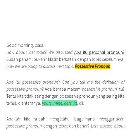
Good morning, class!!!
How about last topic?
We discussed
Apa itu personal pronoun?
Sudah paham, bukan? Masih berkaitan dengan topik sebelumnya,
now we are going to discuss next topic,
Possessive Pronoun
.
Apa itu
possessive pronoun
?
Can you tell me the definition of
possessive pronoun?
Ada berapa macam
possessive pronoun
itu?
Tentu kita tidak asing dengan possessive pronoun yang sering kita
temui, diantaranya,
yours, mine, hers, its
,
dll.
Apakah kita sudah mengetahui bagaimana menggunakan
possessive pronoun
dengan tepat dan benar?
Let’s discuss about