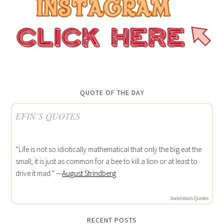
QUOTE OF THE DAY
EFIN’S QUOTES
“Life is not so idiotically mathematical that only the big eat the
small; it is just as common for a bee to kill a lion or at least to
drive it mad.” —
August Strindberg
Goodreads Quotes
RECENT POSTS