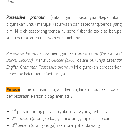
that!
Possessive pronoun
(kata ganti kepunyaan/kepemilikan)
digunakan untuk merujuk kepunyaan dari seseorang/benda yang
dimiliki oleh seseorang/benda itu sendiri (benda tsb bisa berupa
suatu benda tertentu, hewan dan tumbuhan).
Possessive Pronoun
bisa menggantikan posisi
noun (Wishon and
Burks, 1980:32)
. Menurut
Gucker (1966)
dalam bukunya
Essential
English Grammar
,
Possessive pronoun
ini digunakan berdasarkan
beberapa ketentuan, diantaranya:
Person
menunjukan tiga kemungkinan subjek dalam
pembicaraan. Person dibagi menjadi 3:
st
1
person (orang pertama) yakni orang yang berbicara.
nd
2
person (orang kedua) yakni orang yang diajak bicara.
rd
3
person (orang ketiga) yakni orang/benda yang