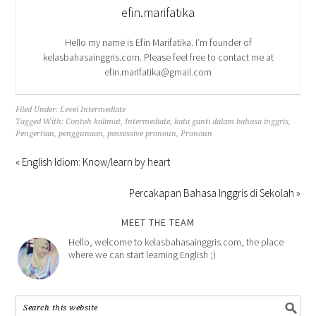
efin.marifatika
Hello my name is Efin Marifatika. I’m founder of
kelasbahasainggris.com. Please feel free to contact me at
efin.marifatika@gmail.com
Filed Under:
Level Intermediate
Tagged With:
Contoh kalimat
,
Intermediate
,
kata ganti dalam bahasa inggris
,
Pengertian
,
penggunaan
,
possessive pronoun
,
Pronoun
« English Idiom: Know/learn by heart
Percakapan Bahasa Inggris di Sekolah »
MEET THE TEAM
Hello, welcome to kelasbahasainggris.com, the place
where we can start learning English ;)