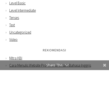
Level Basic
Level Intermediate
Tenses
Text
Uncategorized
Video
REKOMENDASI
Mitra KBI
Share This
Cara Menulis Website Profesional dalam Bahasa Inggris
Contoh Email Bahasa Inggris untuk Menawarkan Produk Tas
Rajut ke Buyer Luar Negeri
WEBSITE INI MENGGUNAKAN COOKIES DAN JUGA MENGUMPULKAN
BEBERAPA INFORMASI MENGGUNAKAN GOOGLE ANALYTICS.
DENGAN MENGGUNAKAN WEBSITE INI, ANDA SETUJU DENGAN