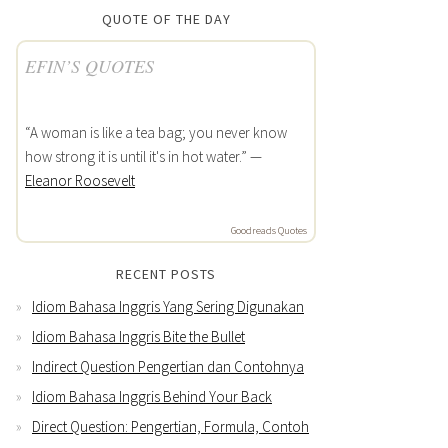
QUOTE OF THE DAY
EFIN’S QUOTES
“A woman is like a tea bag; you never know
how strong it is until it's in hot water.” —
Eleanor Roosevelt
Goodreads Quotes
RECENT POSTS
Idiom Bahasa Inggris Yang Sering Digunakan
Idiom Bahasa Inggris Bite the Bullet
Indirect Question Pengertian dan Contohnya
Idiom Bahasa Inggris Behind Your Back
Direct Question: Pengertian, Formula, Contoh