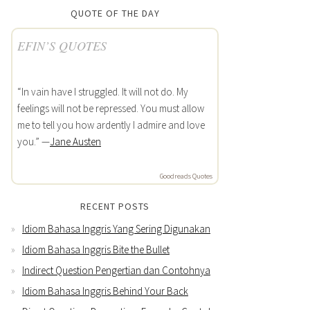
QUOTE OF THE DAY
EFIN’S QUOTES
“In vain have I struggled. It will not do. My
feelings will not be repressed. You must allow
me to tell you how ardently I admire and love
you.” —
Jane Austen
Goodreads Quotes
RECENT POSTS
Idiom Bahasa Inggris Yang Sering Digunakan
Idiom Bahasa Inggris Bite the Bullet
Indirect Question Pengertian dan Contohnya
Idiom Bahasa Inggris Behind Your Back