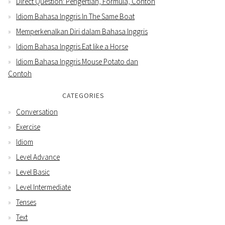
Direct Question: Pengertian, Formula, Contoh
Idiom Bahasa Inggris In The Same Boat
Memperkenalkan Diri dalam Bahasa Inggris
Idiom Bahasa Inggris Eat like a Horse
Idiom Bahasa Inggris Mouse Potato dan
Contoh
CATEGORIES
Conversation
Exercise
Idiom
Level Advance
Level Basic
Level Intermediate
Tenses
Text