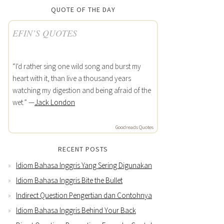
QUOTE OF THE DAY
EFIN’S QUOTES
“I'd rather sing one wild song and burst my
heart with it, than live a thousand years
watching my digestion and being afraid of the
wet.” —
Jack London
Goodreads Quotes
RECENT POSTS
Idiom Bahasa Inggris Yang Sering Digunakan
Idiom Bahasa Inggris Bite the Bullet
Indirect Question Pengertian dan Contohnya
Idiom Bahasa Inggris Behind Your Back