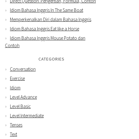
Direct Question: Pengertian, Formula, Contoh
Idiom Bahasa Inggris In The Same Boat
Memperkenalkan Diri dalam Bahasa Inggris
Idiom Bahasa Inggris Eat like a Horse
Idiom Bahasa Inggris Mouse Potato dan
Contoh
CATEGORIES
Conversation
Exercise
Idiom
Level Advance
Level Basic
Level Intermediate
Tenses
Text