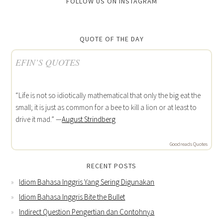
FOLLOW US ON INSTAGRAM
QUOTE OF THE DAY
EFIN’S QUOTES
“Life is not so idiotically mathematical that only the big eat the
small; it is just as common for a bee to kill a lion or at least to
drive it mad.” —
August Strindberg
Goodreads Quotes
RECENT POSTS
Idiom Bahasa Inggris Yang Sering Digunakan
Idiom Bahasa Inggris Bite the Bullet
Indirect Question Pengertian dan Contohnya