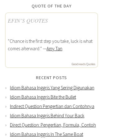
QUOTE OF THE DAY
EFIN’S QUOTES
“Chance is the first step you take, luck is what
comes afterward.” —
Amy Tan
Goodreads Quotes
RECENT POSTS
Idiom Bahasa Inggris Yang Sering Digunakan
Idiom Bahasa Inggris Bite the Bullet
Indirect Question Pengertian dan Contohnya
Idiom Bahasa Inggris Behind Your Back
Direct Question: Pengertian, Formula, Contoh
Idiom Bahasa Inggris In The Same Boat