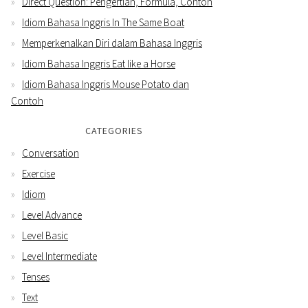
Direct Question: Pengertian, Formula, Contoh
Idiom Bahasa Inggris In The Same Boat
Memperkenalkan Diri dalam Bahasa Inggris
Idiom Bahasa Inggris Eat like a Horse
Idiom Bahasa Inggris Mouse Potato dan
Contoh
CATEGORIES
Conversation
Exercise
Idiom
Level Advance
Level Basic
Level Intermediate
Tenses
Text