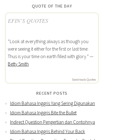
QUOTE OF THE DAY
EFIN’S QUOTES
“Look at everything always as though you
were seeing it either for the first or last time:
Thus is your time on earth filled with glory.” —
Betty Smith
Goodreads Quotes
RECENT POSTS
Idiom Bahasa Inggris Yang Sering Digunakan
Idiom Bahasa Inggris Bite the Bullet
Indirect Question Pengertian dan Contohnya
Idiom Bahasa Inggris Behind Your Back