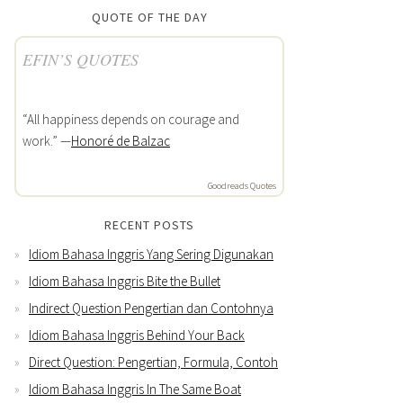
QUOTE OF THE DAY
EFIN’S QUOTES
“All happiness depends on courage and
work.” —
Honoré de Balzac
Goodreads Quotes
RECENT POSTS
Idiom Bahasa Inggris Yang Sering Digunakan
Idiom Bahasa Inggris Bite the Bullet
Indirect Question Pengertian dan Contohnya
Idiom Bahasa Inggris Behind Your Back
Direct Question: Pengertian, Formula, Contoh
Idiom Bahasa Inggris In The Same Boat