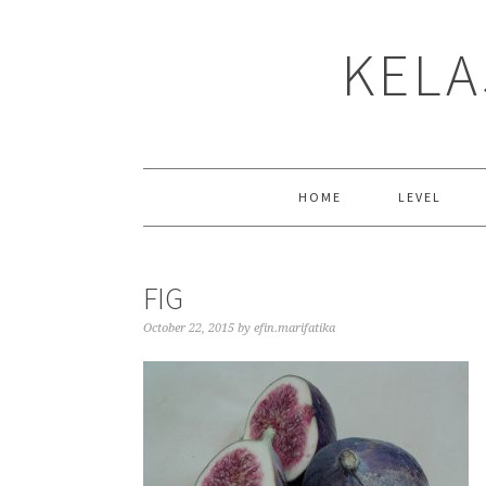
Skip
Skip
Skip
to
to
to
KELA
primary
main
primary
navigation
content
sidebar
HOME
LEVEL
FIG
October 22, 2015
by
efin.marifatika