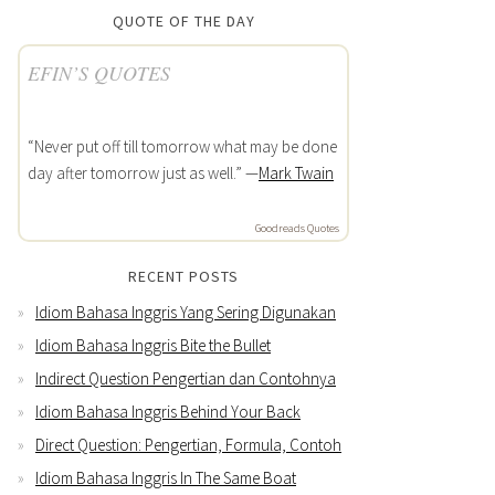
QUOTE OF THE DAY
EFIN’S QUOTES
“Never put off till tomorrow what may be done
day after tomorrow just as well.” —
Mark Twain
Goodreads Quotes
RECENT POSTS
Idiom Bahasa Inggris Yang Sering Digunakan
Idiom Bahasa Inggris Bite the Bullet
Indirect Question Pengertian dan Contohnya
Idiom Bahasa Inggris Behind Your Back
Direct Question: Pengertian, Formula, Contoh
Idiom Bahasa Inggris In The Same Boat