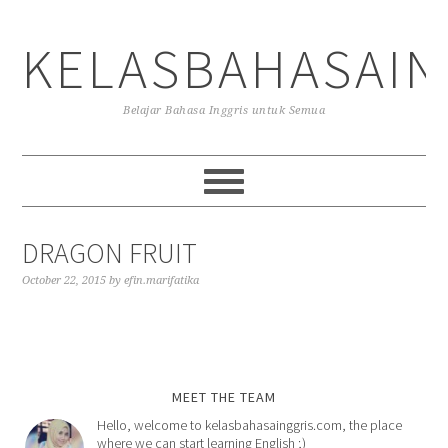
Skip
Skip
Skip
to
to
to
KELASBAHASAIN
primary
main
primary
navigation
content
sidebar
Belajar Bahasa Inggris untuk Semua
DRAGON FRUIT
October 22, 2015
by
efin.marifatika
MEET THE TEAM
Hello, welcome to kelasbahasainggris.com, the place
where we can start learning English ;)