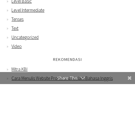
Level Basic
Level Intermediate
Tenses
Text
Uncategorized
Video
REKOMENDASI
Mitra KBI
Share This
Cara Menulis Website Profesional dalam Bahasa Inggris
Contoh Email Bahasa Inggris untuk Menawarkan Produk Tas
Rajut ke Buyer Luar Negeri
WEBSITE INI MENGGUNAKAN COOKIES DAN JUGA MENGUMPULKAN
BEBERAPA INFORMASI MENGGUNAKAN GOOGLE ANALYTICS.
DENGAN MENGGUNAKAN WEBSITE INI, ANDA SETUJU DENGAN