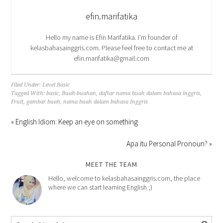
efin.marifatika
Hello my name is Efin Marifatika. I’m founder of
kelasbahasainggris.com. Please feel free to contact me at
efin.marifatika@gmail.com
Filed Under:
Level Basic
Tagged With:
basic
,
Buah-buahan
,
daftar nama buah dalam bahasa inggris
,
Fruit
,
gambar buah
,
nama buah dalam bahasa Inggris
« English Idiom: Keep an eye on something
Apa itu Personal Pronoun? »
MEET THE TEAM
Hello, welcome to kelasbahasainggris.com, the place
where we can start learning English ;)