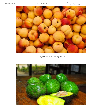
Pisang
Banana
/bəˈnɑːnə/
Apricot
photo by
Juan