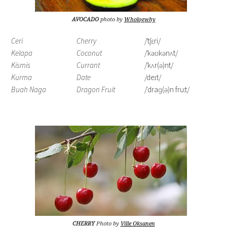
AVOCADO
photo by
Whologwhy
Ceri
Cherry
/ˈtʃɛri/
Kelapa
Coconut
/ˈkəʊkənʌt/
Kismis
Currant
/ˈkʌr(ə)nt/
Kurma
Date
/deɪt/
Buah Naga
Dragon Fruit
/ˈdraɡ(ə)n fruːt/
CHERRY
Photo by
Ville Oksanen