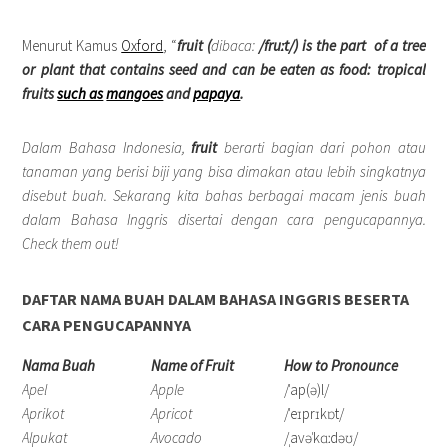
Menurut Kamus
Oxford
, “
fruit (
dibaca:
/fruːt/) is the part of a tree
or plant that contains seed and can be eaten as food:
tropical
fruits
such as
mangoes
and
papaya
.
Dalam Bahasa Indonesia,
fruit
berarti bagian dari pohon atau
tanaman yang berisi biji yang bisa dimakan atau lebih singkatnya
disebut buah. Sekarang kita bahas berbagai macam jenis buah
dalam Bahasa Inggris disertai dengan cara pengucapannya.
Check them out!
DAFTAR NAMA BUAH DALAM BAHASA INGGRIS BESERTA
CARA PENGUCAPANNYA
Nama Buah
Name of Fruit
How to Pronounce
Apel
Apple
/ˈap(ə)l/
Aprikot
Apricot
/ˈeɪprɪkɒt/
Alpukat
Avocado
/ˌavəˈkɑːdəʊ/