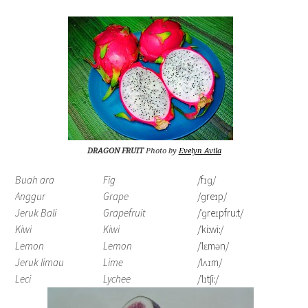
DRAGON FRUIT
Photo by
Evelyn Avila
Buah ara
Fig
/fɪɡ/
Anggur
Grape
/ɡreɪp/
Jeruk Bali
Grapefruit
/ˈɡreɪpfruːt/
Kiwi
Kiwi
/ˈkiːwiː/
Lemon
Lemon
/ˈlɛmən/
Jeruk limau
Lime
/lʌɪm/
Leci
Lychee
/ˈlɪtʃiː/