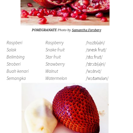
POMEGRANATE
Photo by
Samantha Forsberg
Raspberi
Raspberry
/ˈrɑːzb(ə)ri/
Salak
Snake fruit
/sneɪk fruːt/
Belimbing
Star fruit
/stɑː fruːt/
Stroberi
Strawberry
/ˈstrɔːb(ə)ri/
Buah kenari
Walnut
/ˈwɔːlnʌt/
Semangka
Watermelon
/ˈwɔːtəmɛlən/