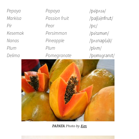
Pepaya
Papaya
/pəˈpʌɪə/
Markisa
Passion fruit
/ˈpaʃ(ə)nfruːt/
Pir
Pear
/pɛː/
Kesemak
Persimmon
/pəˈsɪmən/
Nanas
Pineapple
/ˈpʌɪnap(ə)l/
Plum
Plum
/plʌm/
Delima
Pomegranate
/ˈpɒmɪɡranɪt/
PAPAYA
Photo by
Ken