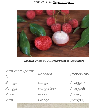
KIWI
Photo by
Magnus Hagdorn
LYCHEE
Photo by
U.S Department of Agriculture
Jeruk keprok/Jeruk
Mandarin
/ˈmand(ə)rɪn/
Garut
Mangga
Mango
/ˈmaŋɡəʊ/
Manggis
Mangosteen
/ˈmaŋɡəstiːn/
Melon
Melon
/ˈmɛlən/
Jeruk
Orange
/ˈɒrɪn(d)ʒ/