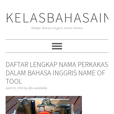
Skip
Skip
Skip
to
to
to
KELASBAHASAIN
primary
main
primary
navigation
content
sidebar
Belajar Bahasa Inggris untuk Semua
DAFTAR LENGKAP NAMA PERKAKAS
DALAM BAHASA INGGRIS NAME OF
TOOL
April 22, 2016
by
efin.marifatika