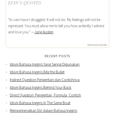
EFIN’S QUOTES
“In vain have I struggled. It will not do. My feelings will not be
repressed. You must allow me to tell you how ardently I admire
and love you.” —
Jane Austen
Goodreads Quotes
RECENT POSTS
Idiom Bahasa Inggris Yang Sering Digunakan
Idiom Bahasa Inggris Bite the Bullet
Indirect Question Pengertian dan Contohnya
Idiom Bahasa Inggris Behind Your Back
Direct Question: Pengertian, Formula, Contoh
Idiom Bahasa Inggris In The Same Boat
Memperkenalkan Diri dalam Bahasa Inggris