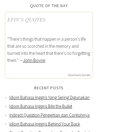
QUOTE OF THE DAY
EFIN’S QUOTES
“There's things that happen in a person's life
that are so scorched in the memory and
burned into the heart that there's no forgetting
them.” —
John Boyne
Goodreads Quotes
RECENT POSTS
Idiom Bahasa Inggris Yang Sering Digunakan
Idiom Bahasa Inggris Bite the Bullet
Indirect Question Pengertian dan Contohnya
Idiom Bahasa Inggris Behind Your Back