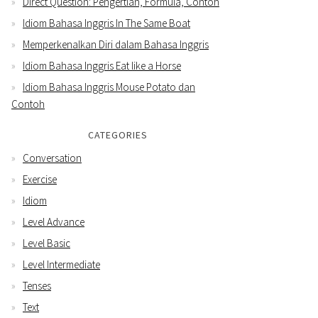
Direct Question: Pengertian, Formula, Contoh
Idiom Bahasa Inggris In The Same Boat
Memperkenalkan Diri dalam Bahasa Inggris
Idiom Bahasa Inggris Eat like a Horse
Idiom Bahasa Inggris Mouse Potato dan
Contoh
CATEGORIES
Conversation
Exercise
Idiom
Level Advance
Level Basic
Level Intermediate
Tenses
Text