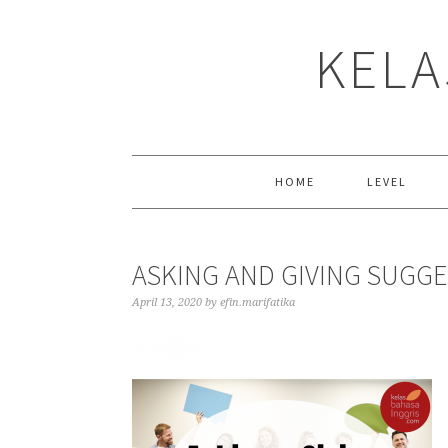
Skip
Skip
Skip
to
to
to
KELA
primary
main
primary
navigation
content
sidebar
HOME
LEVEL
ASKING AND GIVING SUGGE
April 13, 2020
by
efin.marifatika