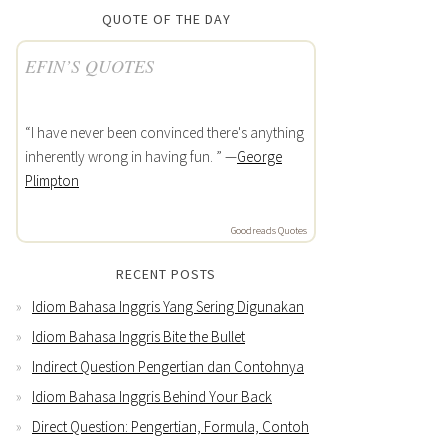
QUOTE OF THE DAY
EFIN’S QUOTES
“I have never been convinced there's anything
inherently wrong in having fun. ” —
George
Plimpton
Goodreads Quotes
RECENT POSTS
Idiom Bahasa Inggris Yang Sering Digunakan
Idiom Bahasa Inggris Bite the Bullet
Indirect Question Pengertian dan Contohnya
Idiom Bahasa Inggris Behind Your Back
Direct Question: Pengertian, Formula, Contoh